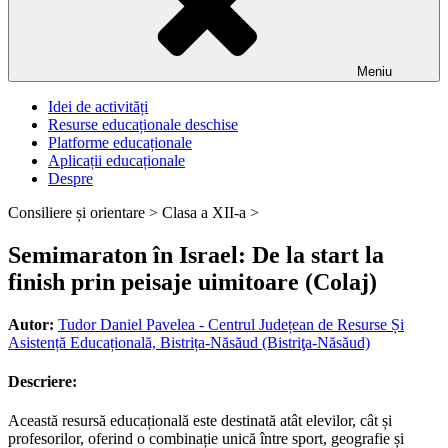
Meniu
Idei de activități
Resurse educaționale deschise
Platforme educaționale
Aplicații educaționale
Despre
Consiliere și orientare >
Clasa a XII-a >
Semimaraton în Israel: De la start la
finish prin peisaje uimitoare (Colaj)
Autor:
Tudor Daniel Pavelea - Centrul Județean de Resurse Și
Asistență Educațională, Bistrița-Năsăud (Bistriţa-Năsăud)
Descriere:
Această resursă educațională este destinată atât elevilor, cât și
profesorilor, oferind o combinație unică între sport, geografie și