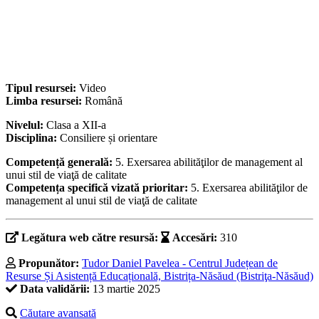
Tipul resursei:
Video
Limba resursei:
Română
Nivelul:
Clasa a XII-a
Disciplina:
Consiliere și orientare
Competență generală:
5. Exersarea abilităţilor de management al
unui stil de viaţă de calitate
Competența specifică vizată prioritar:
5. Exersarea abilităţilor de
management al unui stil de viaţă de calitate
Legătura web către resursă:
Accesări:
310
Propunător:
Tudor Daniel Pavelea - Centrul Județean de
Resurse Și Asistență Educațională, Bistrița-Năsăud (Bistriţa-Năsăud)
Data validării:
13 martie 2025
Căutare avansată