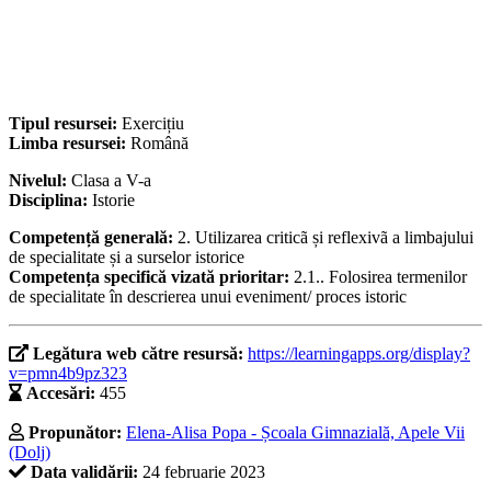
Tipul resursei:
Exercițiu
Limba resursei:
Română
Nivelul:
Clasa a V-a
Disciplina:
Istorie
Competență generală:
2. Utilizarea criticã și reflexivã a limbajului
de specialitate și a surselor istorice
Competența specifică vizată prioritar:
2.1.. Folosirea termenilor
de specialitate în descrierea unui eveniment/ proces istoric
Legătura web către resursă:
https://learningapps.org/display?
v=pmn4b9pz323
Accesări:
455
Propunător:
Elena-Alisa Popa - Școala Gimnazială, Apele Vii
(Dolj)
Data validării:
24 februarie 2023