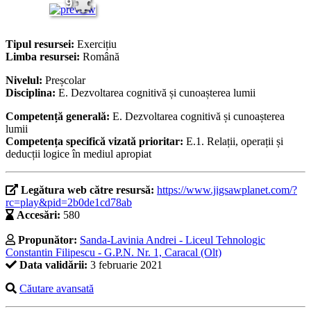
9
Tipul resursei:
Exercițiu
Limba resursei:
Română
Nivelul:
Preșcolar
Disciplina:
E. Dezvoltarea cognitivă și cunoașterea lumii
Competență generală:
E. Dezvoltarea cognitivă și cunoașterea
lumii
Competența specifică vizată prioritar:
E.1. Relații, operații și
deducții logice în mediul apropiat
Legătura web către resursă:
https://www.jigsawplanet.com/?
rc=play&pid=2b0de1cd78ab
Accesări:
580
Propunător:
Sanda-Lavinia Andrei - Liceul Tehnologic
Constantin Filipescu - G.P.N. Nr. 1, Caracal (Olt)
Data validării:
3 februarie 2021
Căutare avansată