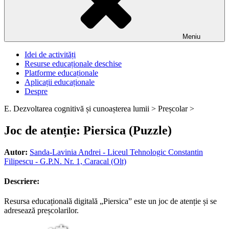
Meniu
Idei de activități
Resurse educaționale deschise
Platforme educaționale
Aplicații educaționale
Despre
E. Dezvoltarea cognitivă și cunoașterea lumii >
Preșcolar >
Joc de atenție: Piersica (Puzzle)
Autor:
Sanda-Lavinia Andrei - Liceul Tehnologic Constantin
Filipescu - G.P.N. Nr. 1, Caracal (Olt)
Descriere:
Resursa educațională digitală „Piersica” este un joc de atenție și se
adresează preșcolarilor.