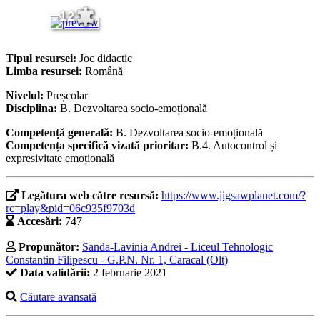
12
Tipul resursei:
Joc didactic
Limba resursei:
Română
Nivelul:
Preșcolar
Disciplina:
B. Dezvoltarea socio-emoțională
Competență generală:
B. Dezvoltarea socio-emoțională
Competența specifică vizată prioritar:
B.4. Autocontrol și
expresivitate emoțională
Legătura web către resursă:
https://www.jigsawplanet.com/?
rc=play&pid=06c935f9703d
Accesări:
747
Propunător:
Sanda-Lavinia Andrei - Liceul Tehnologic
Constantin Filipescu - G.P.N. Nr. 1, Caracal (Olt)
Data validării:
2 februarie 2021
Căutare avansată