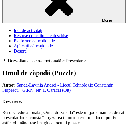
Meniu
Idei de activități
Resurse educaționale deschise
Platforme educaționale
Aplicații educaționale
Despre
B. Dezvoltarea socio-emoțională >
Preșcolar >
Omul de zăpadă (Puzzle)
Autor:
Sanda-Lavinia Andrei - Liceul Tehnologic Constantin
Filipescu - G.P.N. Nr. 1, Caracal (Olt)
Descriere:
Resursa educațională „Omul de zăpadă” este un joc dinamic adresat
preșcolarilor si consta în așezarea tuturor pieselor la locul potrivit,
astfel obținându-se imaginea jocului puzzle.