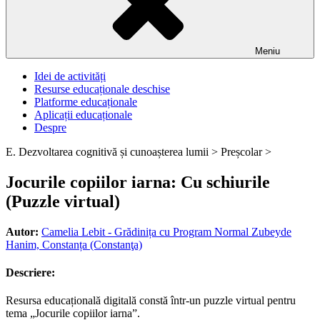
Meniu
Idei de activități
Resurse educaționale deschise
Platforme educaționale
Aplicații educaționale
Despre
E. Dezvoltarea cognitivă și cunoașterea lumii >
Preșcolar >
Jocurile copiilor iarna: Cu schiurile
(Puzzle virtual)
Autor:
Camelia Lebit - Grădinița cu Program Normal Zubeyde
Hanim, Constanța (Constanţa)
Descriere:
Resursa educațională digitală constă într-un puzzle virtual pentru
tema „Jocurile copiilor iarna”.