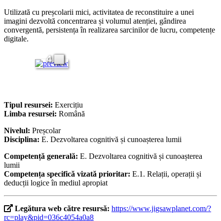
Utilizată cu preșcolarii mici, activitatea de reconstituire a unei
imagini dezvoltă concentrarea și volumul atenției, gândirea
convergentă, persistența în realizarea sarcinilor de lucru, competențe
digitale.
4
Tipul resursei:
Exercițiu
Limba resursei:
Română
Nivelul:
Preșcolar
Disciplina:
E. Dezvoltarea cognitivă și cunoașterea lumii
Competență generală:
E. Dezvoltarea cognitivă și cunoașterea
lumii
Competența specifică vizată prioritar:
E.1. Relații, operații și
deducții logice în mediul apropiat
Legătura web către resursă:
https://www.jigsawplanet.com/?
rc=play&pid=036c4054a0a8