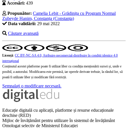
Accesări:
439
Propunător:
Camelia Lebit - Grădinița cu Program Normal
Zubeyde Hanim, Constanța (Constanţa)
Data validării:
29 mai 2022
Căutare avansată
Licență
:
CC BY-NC-SA 4.0, Atribuire-necomercial-distribuire în condiţii identice 4.0
internațional
Conținutul acestei platforme poate fi utilizat liber cu condiția menționării sursei și, unde e
posibil, a autorului. Modificarea este permisă, iar operele derivate trebuie, la rândul lor, să
poată fi utilizate liber și modificate fără restricții.
Semnalați o modificare necesară.
Educație digitală cu aplicații, platforme și resurse educaționale
deschise (RED)
Mijloc de învățământ pentru utilizare în sistemul de învățământ
Omologat selectiv de Ministerul Educației