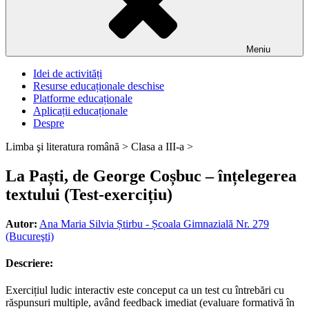
Meniu
Idei de activități
Resurse educaționale deschise
Platforme educaționale
Aplicații educaționale
Despre
Limba şi literatura română >
Clasa a III-a >
La Paști, de George Coșbuc – înțelegerea
textului (Test-exercițiu)
Autor:
Ana Maria Silvia Știrbu - Școala Gimnazială Nr. 279
(Bucureşti)
Descriere:
Exercițiul ludic interactiv este conceput ca un test cu întrebări cu
răspunsuri multiple, având feedback imediat (evaluare formativă în