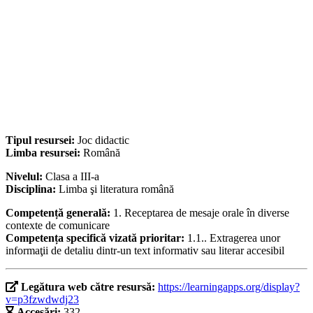
Tipul resursei:
Joc didactic
Limba resursei:
Română
Nivelul:
Clasa a III-a
Disciplina:
Limba şi literatura română
Competență generală:
1. Receptarea de mesaje orale în diverse
contexte de comunicare
Competența specifică vizată prioritar:
1.1.. Extragerea unor
informaţii de detaliu dintr-un text informativ sau literar accesibil
Legătura web către resursă:
https://learningapps.org/display?
v=p3fzwdwdj23
Accesări:
332