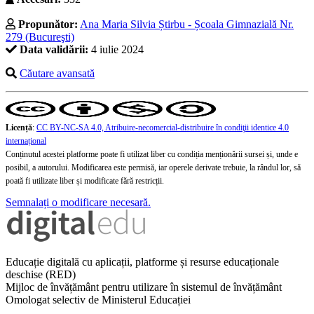
Propunător:
Ana Maria Silvia Știrbu - Școala Gimnazială Nr.
279 (Bucureşti)
Data validării:
4 iulie 2024
Căutare avansată
Licență
:
CC BY-NC-SA 4.0, Atribuire-necomercial-distribuire în condiţii identice 4.0
internațional
Conținutul acestei platforme poate fi utilizat liber cu condiția menționării sursei și, unde e
posibil, a autorului. Modificarea este permisă, iar operele derivate trebuie, la rândul lor, să
poată fi utilizate liber și modificate fără restricții.
Semnalați o modificare necesară.
Educație digitală cu aplicații, platforme și resurse educaționale
deschise (RED)
Mijloc de învățământ pentru utilizare în sistemul de învățământ
Omologat selectiv de Ministerul Educației