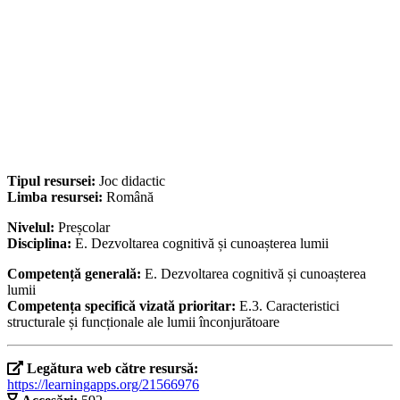
Tipul resursei:
Joc didactic
Limba resursei:
Română
Nivelul:
Preșcolar
Disciplina:
E. Dezvoltarea cognitivă și cunoașterea lumii
Competență generală:
E. Dezvoltarea cognitivă și cunoașterea
lumii
Competența specifică vizată prioritar:
E.3. Caracteristici
structurale și funcționale ale lumii înconjurătoare
Legătura web către resursă:
https://learningapps.org/21566976