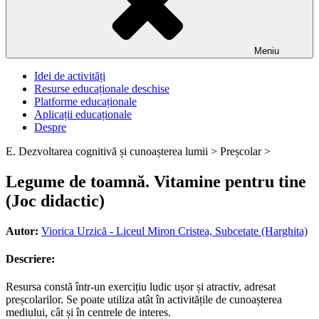
Meniu
Idei de activități
Resurse educaționale deschise
Platforme educaționale
Aplicații educaționale
Despre
E. Dezvoltarea cognitivă și cunoașterea lumii >
Preșcolar >
Legume de toamnă. Vitamine pentru tine
(Joc didactic)
Autor:
Viorica Urzică - Liceul Miron Cristea, Subcetate (Harghita)
Descriere:
Resursa constă într-un exercițiu ludic ușor și atractiv, adresat
preșcolarilor. Se poate utiliza atât în activitățile de cunoașterea
mediului, cât și în centrele de interes.