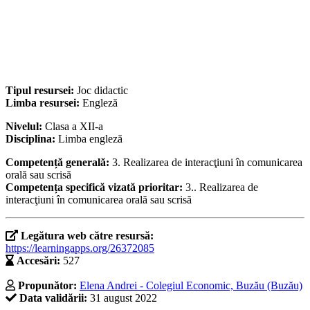
Tipul resursei:
Joc didactic
Limba resursei:
Engleză
Nivelul:
Clasa a XII-a
Disciplina:
Limba engleză
Competență generală:
3. Realizarea de interacţiuni în comunicarea
orală sau scrisă
Competența specifică vizată prioritar:
3.. Realizarea de
interacţiuni în comunicarea orală sau scrisă
Legătura web către resursă:
https://learningapps.org/26372085
Accesări:
527
Propunător:
Elena Andrei - Colegiul Economic, Buzău (Buzău)
Data validării:
31 august 2022