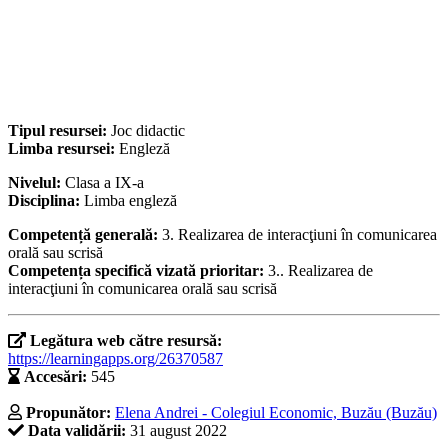
Tipul resursei:
Joc didactic
Limba resursei:
Engleză
Nivelul:
Clasa a IX-a
Disciplina:
Limba engleză
Competență generală:
3. Realizarea de interacţiuni în comunicarea
orală sau scrisă
Competența specifică vizată prioritar:
3.. Realizarea de
interacţiuni în comunicarea orală sau scrisă
Legătura web către resursă:
https://learningapps.org/26370587
Accesări:
545
Propunător:
Elena Andrei - Colegiul Economic, Buzău (Buzău)
Data validării:
31 august 2022