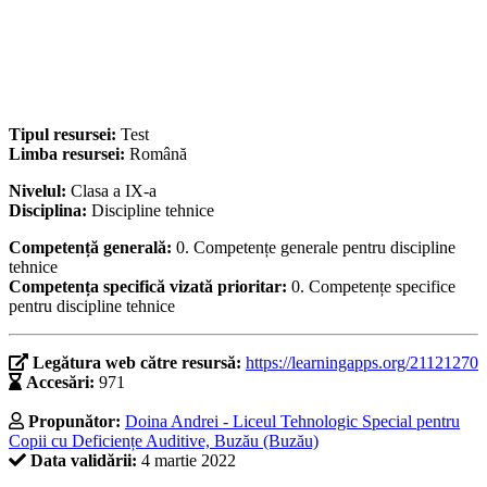
Tipul resursei:
Test
Limba resursei:
Română
Nivelul:
Clasa a IX-a
Disciplina:
Discipline tehnice
Competență generală:
0. Competențe generale pentru discipline
tehnice
Competența specifică vizată prioritar:
0. Competențe specifice
pentru discipline tehnice
Legătura web către resursă:
https://learningapps.org/21121270
Accesări:
971
Propunător:
Doina Andrei - Liceul Tehnologic Special pentru
Copii cu Deficiențe Auditive, Buzău (Buzău)
Data validării:
4 martie 2022