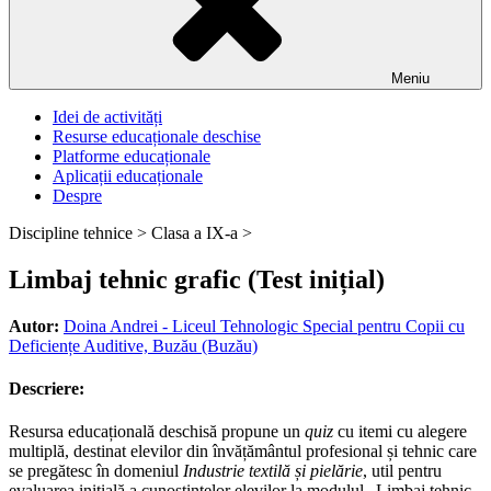
Meniu
Idei de activități
Resurse educaționale deschise
Platforme educaționale
Aplicații educaționale
Despre
Discipline tehnice >
Clasa a IX-a >
Limbaj tehnic grafic (Test inițial)
Autor:
Doina Andrei - Liceul Tehnologic Special pentru Copii cu
Deficiențe Auditive, Buzău (Buzău)
Descriere:
Resursa educațională deschisă propune un
quiz
cu itemi cu alegere
multiplă, destinat elevilor din învățământul profesional și tehnic care
se pregătesc în domeniul
Industrie textilă și pielărie
, util pentru
evaluarea inițială a cunoștințelor elevilor la modulul „Limbaj tehnic