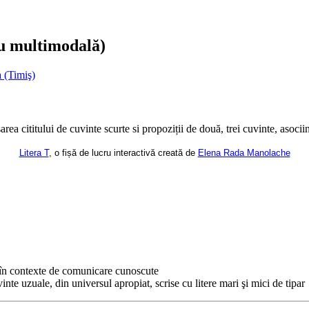
ru multimodală)
 (Timiş)
area cititului de cuvinte scurte si propoziții de două, trei cuvinte, asocii
Litera T
, o fișă de lucru interactivă creată de
Elena Rada Manolache
, în contexte de comunicare cunoscute
nte uzuale, din universul apropiat, scrise cu litere mari şi mici de tipar