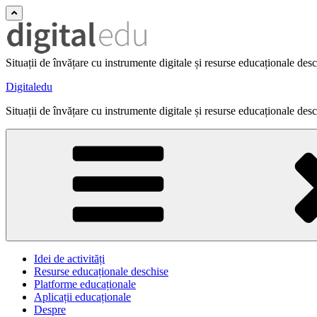
Situații de învățare cu instrumente digitale și resurse educaționale des
Digitaledu
Situații de învățare cu instrumente digitale și resurse educaționale des
Idei de activități
Resurse educaționale deschise
Platforme educaționale
Aplicații educaționale
Despre