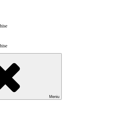
chise
chise
Meniu