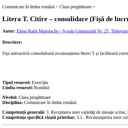
Comunicare în limba română >
Clasa pregătitoare >
Litera T. Citire – consolidare (Fișă de luc
Autor:
Elena Rada Manolache - Școala Gimnazială Nr. 25, Timișoara
Descriere:
Fișa interactivă consolidează recunoașterea literei T și facilitează exers
Tipul resursei:
Exercițiu
Limba resursei:
Română
Nivelul:
Clasa pregătitoare
Disciplina:
Comunicare în limba română
Competență generală:
3. Receptarea unei varietăţi de mesaje scrise
Competența specifică vizată prioritar:
3.1.. Recunoaşterea unor cuvi