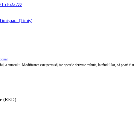
xv1516227zz
Timișoara (Timiş)
țional
l, a autorului. Modificarea este permisă, iar operele derivate trebuie, la rândul lor, să poată fi util
ise (RED)