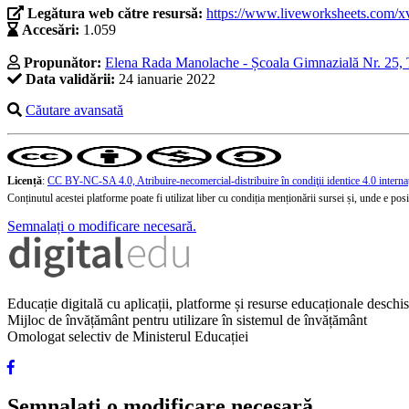
Legătura web către resursă:
https://www.liveworksheets.com/
Accesări:
1.059
Propunător:
Elena Rada Manolache - Școala Gimnazială Nr. 25, 
Data validării:
24 ianuarie 2022
Căutare avansată
Licență
:
CC BY-NC-SA 4.0, Atribuire-necomercial-distribuire în condiţii identice 4.0 interna
Conținutul acestei platforme poate fi utilizat liber cu condiția menționării sursei și, unde e posibi
Semnalați o modificare necesară.
Educație digitală cu aplicații, platforme și resurse educaționale desch
Mijloc de învățământ pentru utilizare în sistemul de învățământ
Omologat selectiv de Ministerul Educației
Semnalați o modificare necesară.