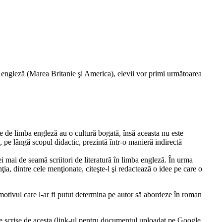
ba engleză (Marea Britanie şi America), elevii vor primi următoarea
re de limba engleză au o cultură bogată, însă aceasta nu este
re, pe lângă scopul didactic, prezintă într-o manieră indirectă
ei mai de seamă scriitori de literatură în limba engleză. În urma
ţia, dintre cele menţionate, citeşte-l şi redactează o idee pe care o
i motivul care l-ar fi putut determina pe autor să abordeze în roman
terare scrise de acesta (link-ul pentru documentul uploadat pe Google