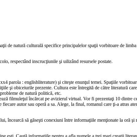
maţii de natură culturală specifice principalelor spaţii vorbitoare de lim
 acolo, respectând inscrucţiunile şi uilizând resursele postate.
x4 parola : englishliterature) şi citeşte enunţul temei. Spaţiile vorbitoa
ţiile şi obiceiurile prezente. Cultura este întregită de către literatură ca
 probleme de natură politică, etc.
ază filmuleţul încărcat pe avizierul virtual. Vor fi prezentaţi 10 dintre c
 fiecare autor sau operă a sa. Alege, la final, romanul care ţi-a atras aten
ului, încearcă să găseşti conexiuni între informaţiile menţionate la oră ş
ă cine eşti. Caută informaţiile pentru a afla numele a trei mari creaţii li