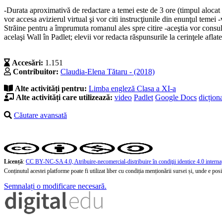
-Durata aproximativă de redactare a temei este de 3 ore (timpul alocat ci
vor accesa avizierul virtual şi vor citi instrucţiunile din enunţul temei
Străine pentru a împrumuta romanul ales spre citire -aceştia vor consul
acelaşi Wall în Padlet; elevii vor redacta răspunsurile la cerinţele aflate
Accesări:
1.151
Contribuitor:
Claudia-Elena Tătaru - (2018)
Alte activități pentru:
Limba engleză
Clasa a XI-a
Alte activități care utilizează:
video
Padlet
Google Docs
dicțion
Căutare avansată
Licență
:
CC BY-NC-SA 4.0, Atribuire-necomercial-distribuire în condiţii identice 4.0 interna
Conținutul acestei platforme poate fi utilizat liber cu condiția menționării sursei și, unde e posibi
Semnalați o modificare necesară.