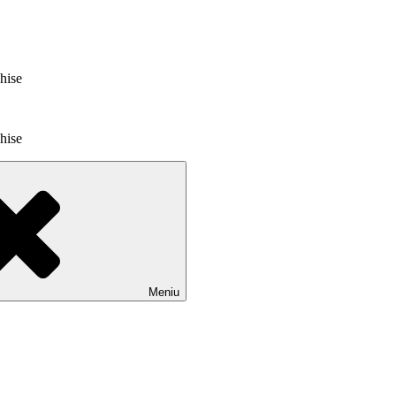
chise
chise
Meniu