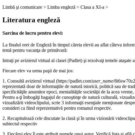
Limbă şi comunicare >
Limba engleză >
Clasa a XI-a >
Literatura engleză
Sarcina de lucru pentru elevi:
La finalul orei de Engleză în timpul căreia elevii au aflat câteva infor
temă pentru
vacanţa de primăvară:
Intraţi pe avizierul virtual al clasei (Padlet) şi rezolvaţi temele ataşate
Fiecare elev va urma paşii de mai jos:
1. Consultă avizierul virtual (https://padlet.com/
user_name
/8i6sw70z2x
reprezentată doar de informaţiile de natură istorică, politică sau de tradi
specificităţile anumitor epoci, mentalităţile societăţii de la acea vreme,
Pentru a-ţi îmbogăţi bagajul de cunoştinţe de natură culturală, vizualize
vizualizării videoclipului, scrie 3 informaţii esenţiale menţionate despre
consideri ca fiind reprezentativă pentru romanul respectiv.
2. Recapitulează cele discutate la clasă şi în urma vizionării videoclip
subiectul respectiv
3. Fiecărui elev îi este atribuit numele unui autor. Verifică lista şi afl