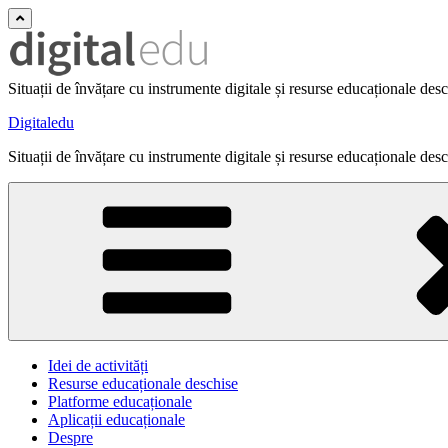
Situații de învățare cu instrumente digitale și resurse educaționale des
Digitaledu
Situații de învățare cu instrumente digitale și resurse educaționale des
Idei de activități
Resurse educaționale deschise
Platforme educaționale
Aplicații educaționale
Despre