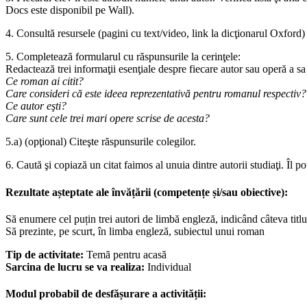
Docs este disponibil pe Wall).
4. Consultă resursele (pagini cu text/video, link la dicţionarul Oxford) 
5. Completează formularul cu răspunsurile la cerinţele:
Redactează trei informaţii esenţiale despre fiecare autor sau operă a sa
Ce roman ai citit?
Care consideri că este ideea reprezentativă pentru romanul respectiv?
Ce autor eşti?
Care sunt cele trei mari opere scrise de acesta?
5.a) (opţional) Citeşte răspunsurile colegilor.
6. Caută şi copiază un citat faimos al unuia dintre autorii studiaţi. Îl 
Rezultate așteptate ale învățării (competențe și/sau obiective):
Să enumere cel puțin trei autori de limbă engleză, indicând câteva titlu
Să prezinte, pe scurt, în limba engleză, subiectul unui roman
Tip de activitate:
Temă pentru acasă
Sarcina de lucru se va realiza:
Individual
Modul probabil de desfășurare a activității: