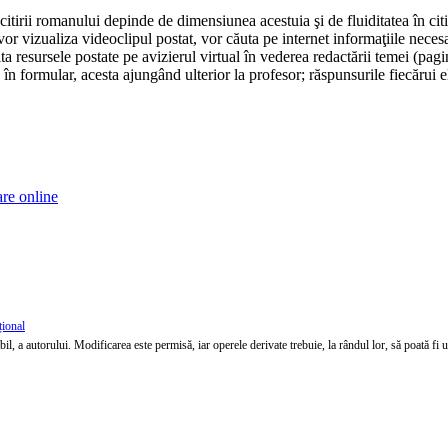
tirii romanului depinde de dimensiunea acestuia şi de fluiditatea în citir
 -vor vizualiza videoclipul postat, vor căuta pe internet informaţiile nece
ta resursele postate pe avizierul virtual în vederea redactării temei (pag
 în formular, acesta ajungând ulterior la profesor; răspunsurile fiecărui el
are online
țional
l, a autorului. Modificarea este permisă, iar operele derivate trebuie, la rândul lor, să poată fi util