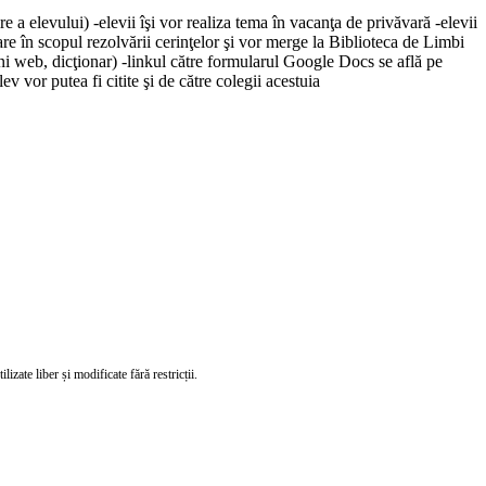
e a elevului) -elevii îşi vor realiza tema în vacanţa de privăvară -elevii
sare în scopul rezolvării cerinţelor şi vor merge la Biblioteca de Limbi
ini web, dicţionar) -linkul către formularul Google Docs se află pe
ev vor putea fi citite şi de către colegii acestuia
izate liber și modificate fără restricții.