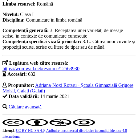
Limba resursei:
Română
Nivelul:
Clasa I
Disciplina:
Comunicare în limba română
Competență generală:
3. Receptarea unei varietăţi de mesaje
scrise, în contexte de comunicare cunoscute
Competența specifică vizată prioritar:
3.1.. Citirea unor cuvinte şi
propoziţii scurte, scrise cu litere de tipar sau de mână
Legătura web către resursă:
https://wordwall.net/resource/12563930
Accesări:
632
Propunător:
Adriana-Noxi Rotaru - Școala Gimnazială Grigore
Moisil, Galați (Galaţi)
Data validării:
14 martie 2021
Căutare avansată
Licență
:
CC BY-NC-SA 4.0, Atribuire-necomercial-distribuire în condiţii identice 4.0
internațional