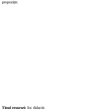
propoziție.
Tipul resursei:
Joc didactic