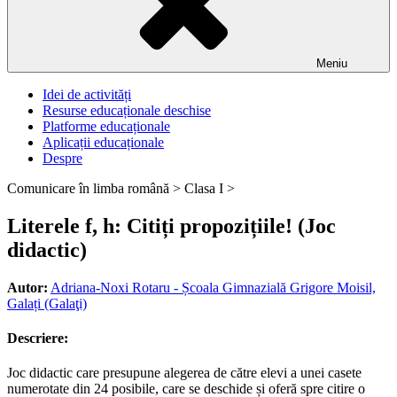
Meniu
Idei de activități
Resurse educaționale deschise
Platforme educaționale
Aplicații educaționale
Despre
Comunicare în limba română >
Clasa I >
Literele f, h: Citiți propozițiile! (Joc
didactic)
Autor:
Adriana-Noxi Rotaru - Școala Gimnazială Grigore Moisil,
Galați (Galaţi)
Descriere:
Joc didactic care presupune alegerea de către elevi a unei casete
numerotate din 24 posibile, care se deschide și oferă spre citire o