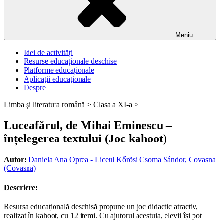
Meniu
Idei de activități
Resurse educaționale deschise
Platforme educaționale
Aplicații educaționale
Despre
Limba şi literatura română >
Clasa a XI-a >
Luceafărul, de Mihai Eminescu –
înțelegerea textului (Joc kahoot)
Autor:
Daniela Ana Oprea - Liceul Kőrösi Csoma Sándor, Covasna
(Covasna)
Descriere:
Resursa educațională deschisă propune un joc didactic atractiv,
realizat în kahoot, cu 12 itemi. Cu ajutorul acestuia, elevii își pot