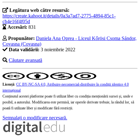
Legătura web către resursă:
https://create.kahoot.it/details/0a3a7ad7-2775-4894-85c1-
cb4e16f4f05d
Accesări:
831
Propunător:
Daniela Ana Oprea - Liceul Kőrösi Csoma Sándor,
Covasna (Covasna)
Data validării:
3 noiembrie 2022
Căutare avansată
Licență
:
CC BY-NC-SA 4.0, Atribuire-necomercial-distribuire în condiţii identice 4.0
internațional
Conținutul acestei platforme poate fi utilizat liber cu condiția menționării sursei și, unde e
posibil, a autorului. Modificarea este permisă, iar operele derivate trebuie, la rândul lor, să
poată fi utilizate liber și modificate fără restricții.
Semnalați o modificare necesară.