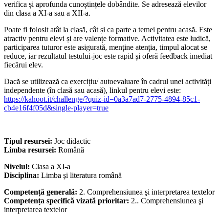
verifica și aprofunda cunoștințele dobândite. Se adresează elevilor
din clasa a XI-a sau a XII-a.
Poate fi folosit atât la clasă, cât și ca parte a temei pentru acasă. Este
atractiv pentru elevi și are valențe formative. Activitatea este ludică,
participarea tuturor este asigurată, menține atenția, timpul alocat se
reduce, iar rezultatul testului-joc este rapid și oferă feedback imediat
fiecărui elev.
Dacă se utilizează ca exercițiu/ autoevaluare în cadrul unei activități
independente (în clasă sau acasă), linkul pentru elevi este:
https://kahoot.it/challenge/?quiz-id=0a3a7ad7-2775-4894-85c1-
cb4e16f4f05d&single-player=true
Tipul resursei:
Joc didactic
Limba resursei:
Română
Nivelul:
Clasa a XI-a
Disciplina:
Limba şi literatura română
Competență generală:
2. Comprehensiunea şi interpretarea textelor
Competența specifică vizată prioritar:
2.. Comprehensiunea şi
interpretarea textelor