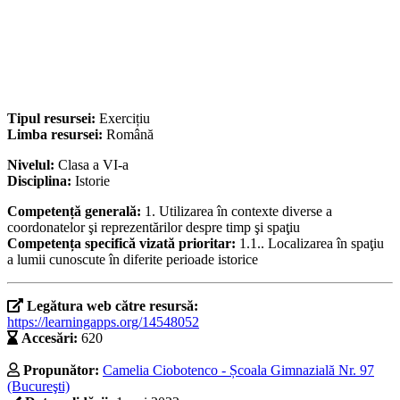
Tipul resursei:
Exercițiu
Limba resursei:
Română
Nivelul:
Clasa a VI-a
Disciplina:
Istorie
Competență generală:
1. Utilizarea în contexte diverse a
coordonatelor şi reprezentărilor despre timp şi spaţiu
Competența specifică vizată prioritar:
1.1.. Localizarea în spaţiu
a lumii cunoscute în diferite perioade istorice
Legătura web către resursă:
https://learningapps.org/14548052
Accesări:
620
Propunător:
Camelia Ciobotenco - Școala Gimnazială Nr. 97
(Bucureşti)