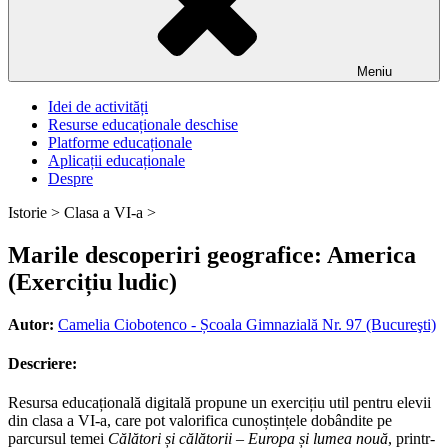
Meniu
Idei de activități
Resurse educaționale deschise
Platforme educaționale
Aplicații educaționale
Despre
Istorie >
Clasa a VI-a >
Marile descoperiri geografice: America
(Exercițiu ludic)
Autor:
Camelia Ciobotenco - Școala Gimnazială Nr. 97 (Bucureşti)
Descriere:
Resursa educațională digitală propune un exercițiu util pentru elevii
din clasa a VI-a, care pot valorifica cunoștințele dobândite pe
parcursul temei
Călători și călătorii – Europa și lumea nouă
, printr-