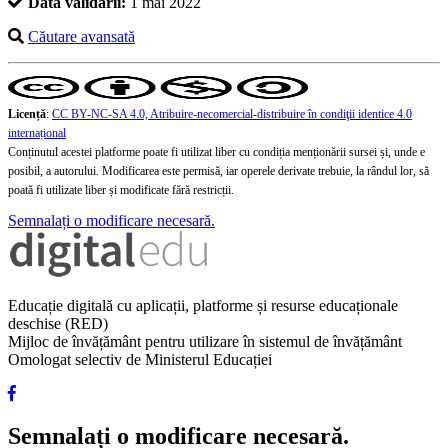
Data validării:
1 mai 2022
Căutare avansată
Licență
:
CC BY-NC-SA 4.0, Atribuire-necomercial-distribuire în condiţii identice 4.0
internațional
Conținutul acestei platforme poate fi utilizat liber cu condiția menționării sursei și, unde e
posibil, a autorului. Modificarea este permisă, iar operele derivate trebuie, la rândul lor, să
poată fi utilizate liber și modificate fără restricții.
Semnalați o modificare necesară.
Educație digitală cu aplicații, platforme și resurse educaționale
deschise (RED)
Mijloc de învățământ pentru utilizare în sistemul de învățământ
Omologat selectiv de Ministerul Educației
Semnalați o modificare necesară.