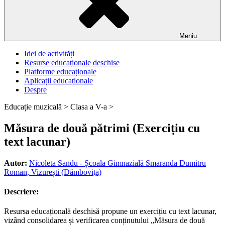
Meniu
Idei de activități
Resurse educaționale deschise
Platforme educaționale
Aplicații educaționale
Despre
Educație muzicală >
Clasa a V-a >
Măsura de două pătrimi (Exercițiu cu
text lacunar)
Autor:
Nicoleta Sandu - Școala Gimnazială Smaranda Dumitru
Roman, Vizurești (Dâmboviţa)
Descriere:
Resursa educațională deschisă propune un exercițiu cu text lacunar,
vizând consolidarea și verificarea conținutului „Măsura de două