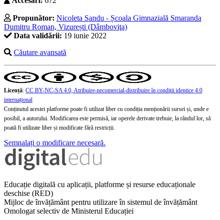
Accesări:
672
Propunător:
Nicoleta Sandu - Școala Gimnazială Smaranda
Dumitru Roman, Vizurești (Dâmboviţa)
Data validării:
19 iunie 2022
Căutare avansată
Licență
:
CC BY-NC-SA 4.0, Atribuire-necomercial-distribuire în condiţii identice 4.0
internațional
Conținutul acestei platforme poate fi utilizat liber cu condiția menționării sursei și, unde e
posibil, a autorului. Modificarea este permisă, iar operele derivate trebuie, la rândul lor, să
poată fi utilizate liber și modificate fără restricții.
Semnalați o modificare necesară.
Educație digitală cu aplicații, platforme și resurse educaționale
deschise (RED)
Mijloc de învățământ pentru utilizare în sistemul de învățământ
Omologat selectiv de Ministerul Educației