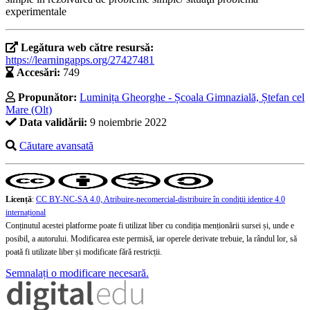
experimentale
Legătura web către resursă:
https://learningapps.org/27427481
Accesări:
749
Propunător:
Luminița Gheorghe - Școala Gimnazială, Ștefan cel
Mare (Olt)
Data validării:
9 noiembrie 2022
Căutare avansată
Licență
:
CC BY-NC-SA 4.0, Atribuire-necomercial-distribuire în condiţii identice 4.0
internațional
Conținutul acestei platforme poate fi utilizat liber cu condiția menționării sursei și, unde e
posibil, a autorului. Modificarea este permisă, iar operele derivate trebuie, la rândul lor, să
poată fi utilizate liber și modificate fără restricții.
Semnalați o modificare necesară.