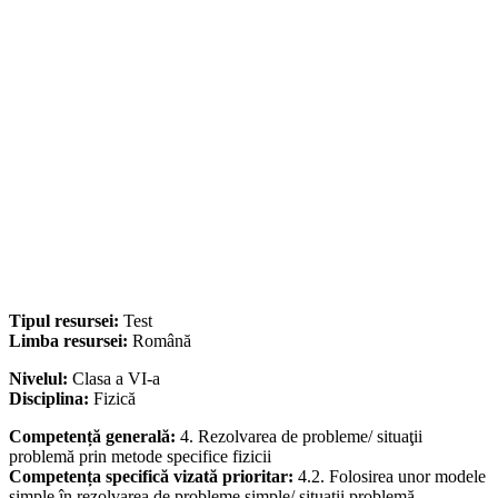
Tipul resursei:
Test
Limba resursei:
Română
Nivelul:
Clasa a VI-a
Disciplina:
Fizică
Competență generală:
4. Rezolvarea de probleme/ situaţii
problemă prin metode specifice fizicii
Competența specifică vizată prioritar:
4.2. Folosirea unor modele
simple în rezolvarea de probleme simple/ situaţii problemă