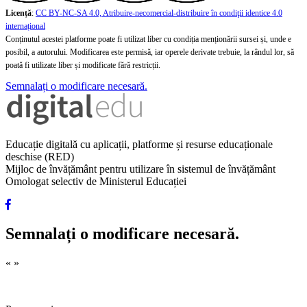
Licență
:
CC BY-NC-SA 4.0, Atribuire-necomercial-distribuire în condiţii identice 4.0
internațional
Conținutul acestei platforme poate fi utilizat liber cu condiția menționării sursei și, unde e
posibil, a autorului. Modificarea este permisă, iar operele derivate trebuie, la rândul lor, să
poată fi utilizate liber și modificate fără restricții.
Semnalați o modificare necesară.
Educație digitală cu aplicații, platforme și resurse educaționale
deschise (RED)
Mijloc de învățământ pentru utilizare în sistemul de învățământ
Omologat selectiv de Ministerul Educației
Semnalați o modificare necesară.
«
»