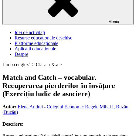
Meniu
Idei de activități
Resurse educaționale deschise
Platforme educaționale
Aplicații educaționale
Despre
Limba engleză >
Clasa a X-a >
Match and Catch – vocabular.
Recuperarea pierderilor în învățare
(Exercițiu ludic de asociere)
Autor:
Elena Andrei - Colegiul Economic Regele Mihai I, Buzău
(Buzău)
Descriere:
Resursa educațională deschisă constă într-un exercițiu de asociere,