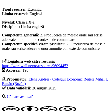
Tipul resursei:
Exercițiu
Limba resursei:
Engleză
Nivelul:
Clasa a X-a
Disciplina:
Limba engleză
Competență generală:
2. Producerea de mesaje orale sau scrise
adecvate unor anumite contexte de comunicare
Competența specifică vizată prioritar:
2.. Producerea de mesaje
orale sau scrise adecvate unor anumite contexte de comunicare
Legătura web către resursă:
https://wordwall.net/ro/resource/96094452
Accesări:
193
Propunător:
Elena Andrei - Colegiul Economic Regele Mihai I,
Buzău (Buzău)
Data validării:
26 august 2025
Căutare avansată