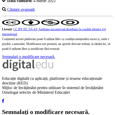
Data validării:
4 martie 2022
Căutare avansată
Licență
:
CC BY-NC-SA 4.0, Atribuire-necomercial-distribuire în condiţii identice 4.0
internațional
Conținutul acestei platforme poate fi utilizat liber cu condiția menționării sursei și, unde e
posibil, a autorului. Modificarea este permisă, iar operele derivate trebuie, la rândul lor, să
poată fi utilizate liber și modificate fără restricții.
Semnalați o modificare necesară.
Educație digitală cu aplicații, platforme și resurse educaționale
deschise (RED)
Mijloc de învățământ pentru utilizare în sistemul de învățământ
Omologat selectiv de Ministerul Educației
Semnalați o modificare necesară.