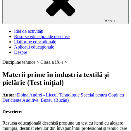
Meniu
Idei de activități
Resurse educaționale deschise
Platforme educaționale
Aplicații educaționale
Despre
Discipline tehnice >
Clasa a IX-a >
Materii prime în industria textilă și
pielărie (Test inițial)
Autor:
Doina Andrei - Liceul Tehnologic Special pentru Copii cu
Deficiențe Auditive, Buzău (Buzău)
Descriere:
Resursa educațională deschisă propune un test cu itemi cu alegere
multiplă, destinat elevilor din învățământul profesional și tehnic care