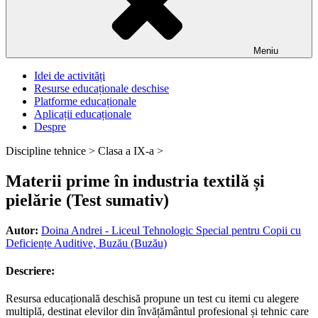
Meniu
Idei de activități
Resurse educaționale deschise
Platforme educaționale
Aplicații educaționale
Despre
Discipline tehnice >
Clasa a IX-a >
Materii prime în industria textilă și
pielărie (Test sumativ)
Autor:
Doina Andrei - Liceul Tehnologic Special pentru Copii cu
Deficiențe Auditive, Buzău (Buzău)
Descriere:
Resursa educațională deschisă propune un test cu itemi cu alegere
multiplă, destinat elevilor din învățământul profesional și tehnic care