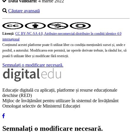
Data validării:
4 martie 2022
Căutare avansată
Licență
:
CC BY-NC-SA 4.0, Atribuire-necomercial-distribuire în condiţii identice 4.0
internațional
Conținutul acestei platforme poate fi utilizat liber cu condiția menționării sursei și, unde e
posibil, a autorului. Modificarea este permisă, iar operele derivate trebuie, la rândul lor, să
poată fi utilizate liber și modificate fără restricții.
Semnalați o modificare necesară.
Educație digitală cu aplicații, platforme și resurse educaționale
deschise (RED)
Mijloc de învățământ pentru utilizare în sistemul de învățământ
Omologat selectiv de Ministerul Educației
Semnalați o modificare necesară.