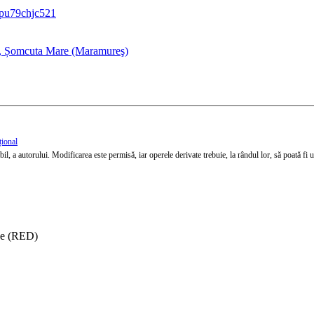
v=pu79chjc521
nu, Șomcuta Mare (Maramureş)
țional
l, a autorului. Modificarea este permisă, iar operele derivate trebuie, la rândul lor, să poată fi util
ise (RED)