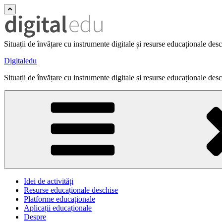
Situații de învățare cu instrumente digitale și resurse educaționale des
Digitaledu
Situații de învățare cu instrumente digitale și resurse educaționale des
Idei de activități
Resurse educaționale deschise
Platforme educaționale
Aplicații educaționale
Despre