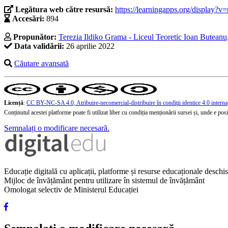
Legătura web către resursă:
https://learningapps.org/display?
Accesări:
894
Propunător:
Terezia Ildiko Grama - Liceul Teoretic Ioan Butea
Data validării:
26 aprilie 2022
Căutare avansată
Licență
:
CC BY-NC-SA 4.0, Atribuire-necomercial-distribuire în condiţii identice 4.0 interna
Conținutul acestei platforme poate fi utilizat liber cu condiția menționării sursei și, unde e posibi
Semnalați o modificare necesară.
Educație digitală cu aplicații, platforme și resurse educaționale desch
Mijloc de învățământ pentru utilizare în sistemul de învățământ
Omologat selectiv de Ministerul Educației