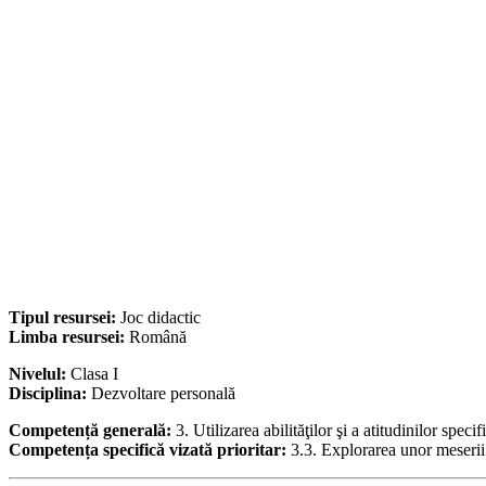
Tipul resursei:
Joc didactic
Limba resursei:
Română
Nivelul:
Clasa I
Disciplina:
Dezvoltare personală
Competență generală:
3. Utilizarea abilităţilor şi a atitudinilor speci
Competența specifică vizată prioritar:
3.3. Explorarea unor meserii