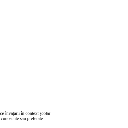
fice învăţării în context şcolar
 cunoscute sau preferate