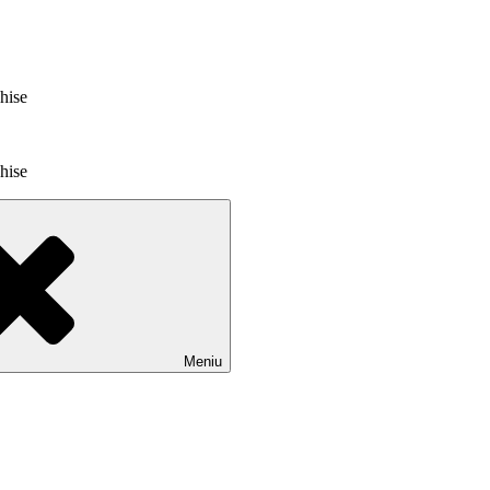
chise
chise
Meniu