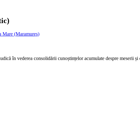
ic)
ta Mare (Maramureş)
ludică în vederea consolidării cunoștințelor acumulate despre meserii și o