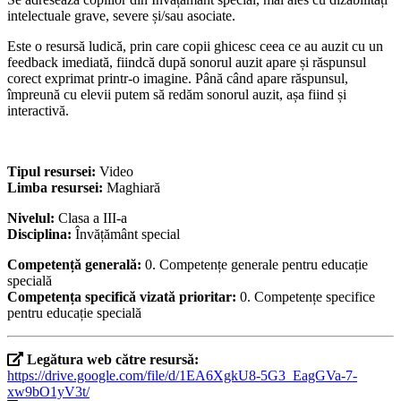
intelectuale grave, severe și/sau asociate.
Este o resursă ludică, prin care copii ghicesc ceea ce au auzit cu un
feedback imediată, fiindcă după sonorul auzit apare și răspunsul
corect exprimat printr-o imagine. Până când apare răspunsul,
împreună cu elevii putem să redăm sonorul auzit, așa fiind și
interactivă.
Tipul resursei:
Video
Limba resursei:
Maghiară
Nivelul:
Clasa a III-a
Disciplina:
Învățământ special
Competență generală:
0. Competențe generale pentru educație
specială
Competența specifică vizată prioritar:
0. Competențe specifice
pentru educație specială
Legătura web către resursă:
https://drive.google.com/file/d/1EA6XgkU8-5G3_EagGVa-7-
xw9bO1yV3t/