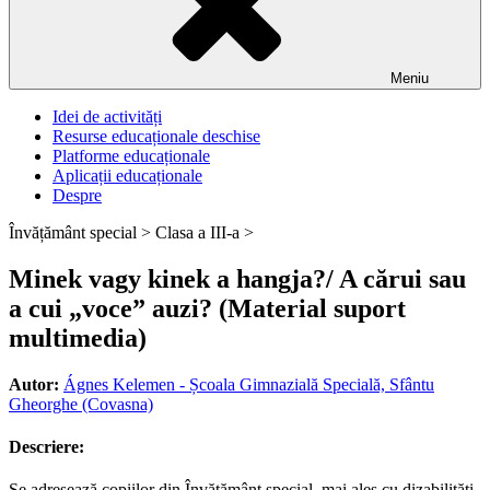
Meniu
Idei de activități
Resurse educaționale deschise
Platforme educaționale
Aplicații educaționale
Despre
Învățământ special >
Clasa a III-a >
Minek vagy kinek a hangja?/ A cărui sau
a cui „voce” auzi? (Material suport
multimedia)
Autor:
Ágnes Kelemen - Școala Gimnazială Specială, Sfântu
Gheorghe (Covasna)
Descriere:
Se adresează copiilor din Învățământ special, mai ales cu dizabilități