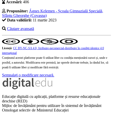
Accesări:
406
Propunător:
Ágnes Kelemen - Școala Gimnazială Specială,
Sfântu Gheorghe (Covasna)
Data validării:
11 martie 2023
Căutare avansată
Licență
:
CC BY-NC-SA 4.0, Atribuire-necomercial-distribuire în condiţii identice 4.0
internațional
Conținutul acestei platforme poate fi utilizat liber cu condiția menționării sursei și, unde e
posibil, a autorului. Modificarea este permisă, iar operele derivate trebuie, la rândul lor, să
poată fi utilizate liber și modificate fără restricții.
Semnalați o modificare necesară.
Educație digitală cu aplicații, platforme și resurse educaționale
deschise (RED)
Mijloc de învățământ pentru utilizare în sistemul de învățământ
Omologat selectiv de Ministerul Educației