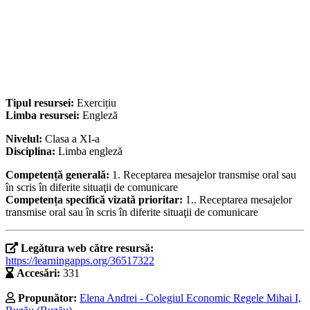
Tipul resursei:
Exercițiu
Limba resursei:
Engleză
Nivelul:
Clasa a XI-a
Disciplina:
Limba engleză
Competență generală:
1. Receptarea mesajelor transmise oral sau
în scris în diferite situaţii de comunicare
Competența specifică vizată prioritar:
1.. Receptarea mesajelor
transmise oral sau în scris în diferite situaţii de comunicare
Legătura web către resursă:
https://learningapps.org/36517322
Accesări:
331
Propunător:
Elena Andrei - Colegiul Economic Regele Mihai I,