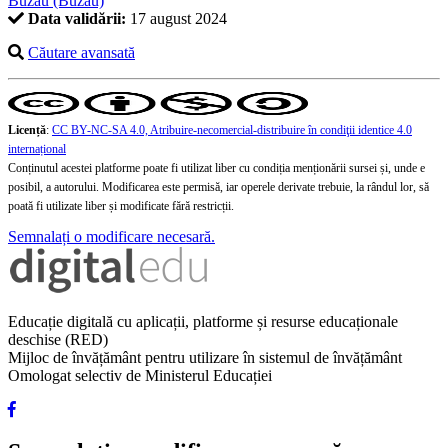
Buzău (Buzău)
Data validării:
17 august 2024
Căutare avansată
Licență
:
CC BY-NC-SA 4.0, Atribuire-necomercial-distribuire în condiţii identice 4.0
internațional
Conținutul acestei platforme poate fi utilizat liber cu condiția menționării sursei și, unde e
posibil, a autorului. Modificarea este permisă, iar operele derivate trebuie, la rândul lor, să
poată fi utilizate liber și modificate fără restricții.
Semnalați o modificare necesară.
Educație digitală cu aplicații, platforme și resurse educaționale
deschise (RED)
Mijloc de învățământ pentru utilizare în sistemul de învățământ
Omologat selectiv de Ministerul Educației