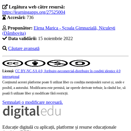
Legătura web către resursă:
https://learningapps.org/27525004
Accesări:
736
Propunător:
Elena Marica - Școala Gimnazială, Niculești
(Dâmboviţa)
Data validării:
15 noiembrie 2022
Căutare avansată
Licență
:
CC BY-NC-SA 4.0, Atribuire-necomercial-distribuire în condiţii identice 4.0
internațional
Conținutul acestei platforme poate fi utilizat liber cu condiția menționării sursei și, unde e
posibil, a autorului. Modificarea este permisă, iar operele derivate trebuie, la rândul lor, să
poată fi utilizate liber și modificate fără restricții.
Semnalați o modificare necesară.
Educație digitală cu aplicații, platforme și resurse educaționale