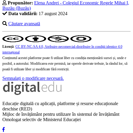
Propunător:
Elena Andrei - Colegiul Economic Regele Mihai I,
Buzău (Buzău)
Data validării:
17 august 2024
Căutare avansată
Licență
:
CC BY-NC-SA 4.0, Atribuire-necomercial-distribuire în condiţii identice 4.0
internațional
Conținutul acestei platforme poate fi utilizat liber cu condiția menționării sursei și, unde e
posibil, a autorului. Modificarea este permisă, iar operele derivate trebuie, la rândul lor, să
poată fi utilizate liber și modificate fără restricții.
Semnalați o modificare necesară.
Educație digitală cu aplicații, platforme și resurse educaționale
deschise (RED)
Mijloc de învățământ pentru utilizare în sistemul de învățământ
Omologat selectiv de Ministerul Educației