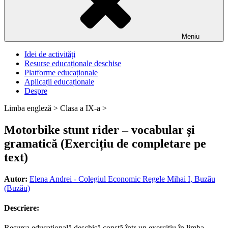
Meniu
Idei de activități
Resurse educaționale deschise
Platforme educaționale
Aplicații educaționale
Despre
Limba engleză >
Clasa a IX-a >
Motorbike stunt rider – vocabular și
gramatică (Exercițiu de completare pe
text)
Autor:
Elena Andrei - Colegiul Economic Regele Mihai I, Buzău
(Buzău)
Descriere:
Resursa educațională deschisă constă într-un exercițiu în limba