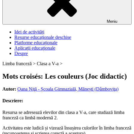
Meniu
Idei de activități
Resurse educaționale deschise
Platforme educaționale
Aplicații educaționale
Despre
Limba franceză >
Clasa a V-a >
Mots croisés: Les couleurs (Joc didactic)
Autor:
Oana Niţă - Școala Gimnazială, Mănești (Dâmboviţa)
Descriere:
Resursa se adresează elevilor din clasa a V-a, care studiază limba
franceză ca limbă modernă 2.
Activitatea este ludică și vizează însușirea culorilor în limba franceză
(recunoașterea și scrierea corectă a acestora).