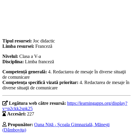
Tipul resursei:
Joc didactic
Limba resursei:
Franceză
Nivelul:
Clasa a V-a
Disciplina:
Limba franceză
Competență generală:
4. Redactarea de mesaje în diverse situaţii
de comunicare
Competența specifică vizată prioritar:
4. Redactarea de mesaje în
diverse situaţii de comunicare
Legătura web către resursă:
https://learningapps.org/display?
v=p2ckk2spk25
Accesări:
227
Propunător:
Oana Niţă - Școala Gimnazială, Mănești
(Dâmboviţa)