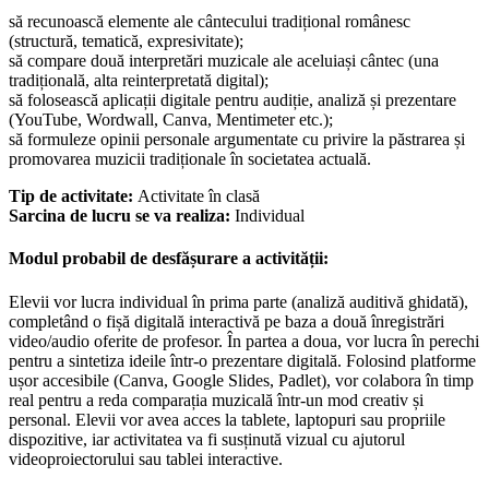
să recunoască elemente ale cântecului tradițional românesc
(structură, tematică, expresivitate);
să compare două interpretări muzicale ale aceluiași cântec (una
tradițională, alta reinterpretată digital);
să folosească aplicații digitale pentru audiție, analiză și prezentare
(YouTube, Wordwall, Canva, Mentimeter etc.);
să formuleze opinii personale argumentate cu privire la păstrarea și
promovarea muzicii tradiționale în societatea actuală.
Tip de activitate:
Activitate în clasă
Sarcina de lucru se va realiza:
Individual
Modul probabil de desfășurare a activității:
Elevii vor lucra individual în prima parte (analiză auditivă ghidată),
completând o fișă digitală interactivă pe baza a două înregistrări
video/audio oferite de profesor. În partea a doua, vor lucra în perechi
pentru a sintetiza ideile într-o prezentare digitală. Folosind platforme
ușor accesibile (Canva, Google Slides, Padlet), vor colabora în timp
real pentru a reda comparația muzicală într-un mod creativ și
personal. Elevii vor avea acces la tablete, laptopuri sau propriile
dispozitive, iar activitatea va fi susținută vizual cu ajutorul
videoproiectorului sau tablei interactive.