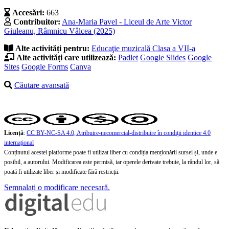
Accesări:
663
Contribuitor:
Ana-Maria Pavel - Liceul de Arte Victor
Giuleanu, Râmnicu Vâlcea (2025)
Alte activități pentru:
Educaţie muzicală
Clasa a VII-a
Alte activități care utilizează:
Padlet
Google Slides
Google
Sites
Google Forms
Canva
Căutare avansată
Licență
:
CC BY-NC-SA 4.0, Atribuire-necomercial-distribuire în condiţii identice 4.0
internațional
Conținutul acestei platforme poate fi utilizat liber cu condiția menționării sursei și, unde e
posibil, a autorului. Modificarea este permisă, iar operele derivate trebuie, la rândul lor, să
poată fi utilizate liber și modificate fără restricții.
Semnalați o modificare necesară.