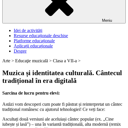
Meniu
Idei de activități
Resurse educaționale deschise
Platforme educaționale
Aplicații educaționale
Despre
Arte >
Educaţie muzicală >
Clasa a VII-a >
Muzica și identitatea culturală. Cântecul
tradițional în era digitală
Sarcina de lucru pentru elevi:
Astăzi vom descoperi cum poate fi păstrat și reinterpretat un cântec
tradițional românesc cu ajutorul tehnologiei! Ce veți face:
Ascultați două versiuni ale aceluiași cântec popular (ex. „Cine
iubește și lasă”) – una în variantă tradițională, alta modernă (remix