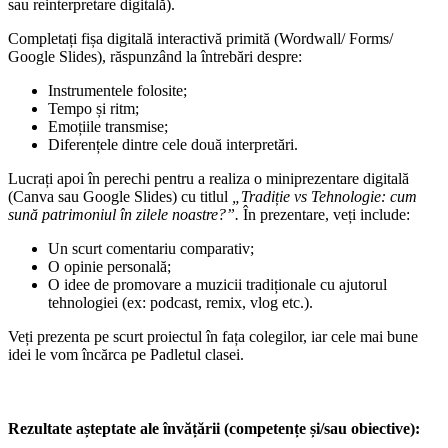
sau reinterpretare digitală).
Completați fișa digitală interactivă primită (Wordwall/ Forms/
Google Slides), răspunzând la întrebări despre:
Instrumentele folosite;
Tempo și ritm;
Emoțiile transmise;
Diferențele dintre cele două interpretări.
Lucrați apoi în perechi pentru a realiza o miniprezentare digitală
(Canva sau Google Slides) cu titlul
„Tradiție vs Tehnologie: cum
sună patrimoniul în zilele noastre?”.
În prezentare, veți include:
Un scurt comentariu comparativ;
O opinie personală;
O idee de promovare a muzicii tradiționale cu ajutorul
tehnologiei (ex: podcast, remix, vlog etc.).
Veți prezenta pe scurt proiectul în fața colegilor, iar cele mai bune
idei le vom încărca pe Padletul clasei.
Rezultate așteptate ale învățării (competențe și/sau obiective):