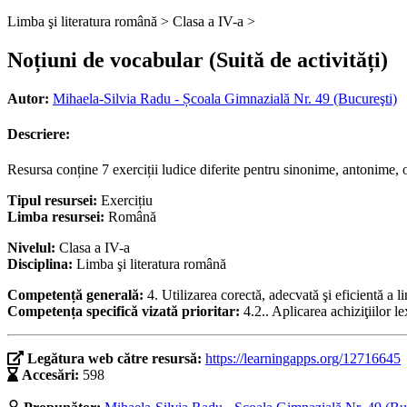
Limba şi literatura română >
Clasa a IV-a >
Noțiuni de vocabular (Suită de activități)
Autor:
Mihaela-Silvia Radu - Școala Gimnazială Nr. 49 (Bucureşti)
Descriere:
Resursa conține 7 exerciții ludice diferite pentru sinonime, antonime,
Tipul resursei:
Exercițiu
Limba resursei:
Română
Nivelul:
Clasa a IV-a
Disciplina:
Limba şi literatura română
Competență generală:
4. Utilizarea corectă, adecvată şi eficientă a l
Competența specifică vizată prioritar:
4.2.. Aplicarea achiziţiilor 
Legătura web către resursă:
https://learningapps.org/12716645
Accesări:
598