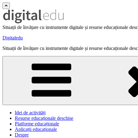
Situații de învățare cu instrumente digitale și resurse educaționale des
Digitaledu
Situații de învățare cu instrumente digitale și resurse educaționale des
Idei de activități
Resurse educaționale deschise
Platforme educaționale
Aplicații educaționale
Despre