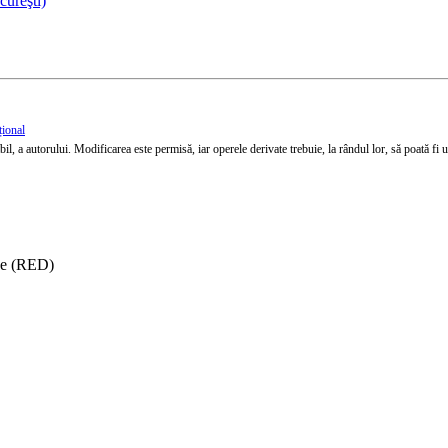
cureşti)
țional
l, a autorului. Modificarea este permisă, iar operele derivate trebuie, la rândul lor, să poată fi util
ise (RED)