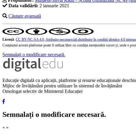
Propunător:
Mihaela-Silvia Radu - Școala Gimnazială Nr. 49 (Bu
Data validării:
2 ianuarie 2021
Căutare avansată
Licență
:
CC BY-NC-SA 4.0, Atribuire-necomercial-distribuire în condiţii identice 4.0 interna
Conținutul acestei platforme poate fi utilizat liber cu condiția menționării sursei și, unde e posibi
Semnalați o modificare necesară.
Educație digitală cu aplicații, platforme și resurse educaționale desch
Mijloc de învățământ pentru utilizare în sistemul de învățământ
Omologat selectiv de Ministerul Educației
Semnalați o modificare necesară.
«
»