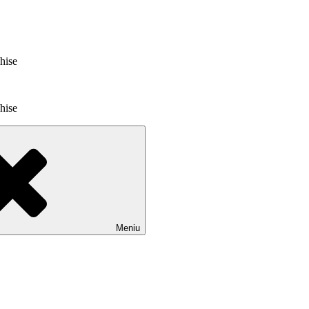
chise
chise
Meniu