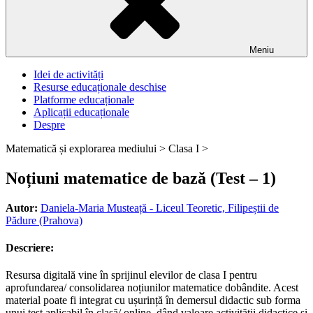
Meniu
Idei de activități
Resurse educaționale deschise
Platforme educaționale
Aplicații educaționale
Despre
Matematică și explorarea mediului >
Clasa I >
Noțiuni matematice de bază (Test – 1)
Autor:
Daniela-Maria Musteață - Liceul Teoretic, Filipeștii de
Pădure (Prahova)
Descriere:
Resursa digitală vine în sprijinul elevilor de clasa I pentru
aprofundarea/ consolidarea noțiunilor matematice dobândite. Acest
material poate fi integrat cu ușurință în demersul didactic sub forma
unui test aplicabil în clasă/ online, dând valoare activității didactice și