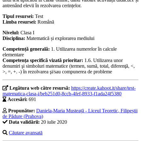
antrenând elevii în rezolvarea cerințelor.
Tipul resursei:
Test
Limba resursei:
Română
Nivelul:
Clasa I
Disciplina:
Matematică și explorarea mediului
Competență generală:
1. Utilizarea numerelor în calcule
elementare
Competența specifică vizată prioritar:
1.6. Utilizarea unor
denumiri şi simboluri matematice (termen, sumă, total, diferenţă, <,
>, =, +. -) în rezolvarea şi/sau compunerea de probleme
Legătura web către resursă:
https://create.kahoot.it/share/test-
matematica-clasa-i/beb251d0-8ccb-4fef-8933-f1ada24f5380
Accesări:
691
Propunător:
Daniela-Maria Musteață - Liceul Teoretic, Filipeștii
de Pădure (Prahova)
Data validării:
20 iulie 2020
Căutare avansată