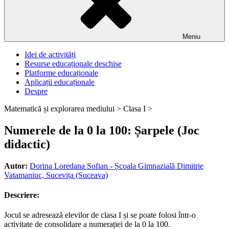
Meniu
Idei de activități
Resurse educaționale deschise
Platforme educaționale
Aplicații educaționale
Despre
Matematică și explorarea mediului >
Clasa I >
Numerele de la 0 la 100: Șarpele (Joc
didactic)
Autor:
Dorina Loredana Sofian - Școala Gimnazială Dimitrie
Vatamaniuc, Sucevița (Suceava)
Descriere:
Jocul se adresează elevilor de clasa I și se poate folosi într-o
activitate de consolidare a numerației de la 0 la 100.