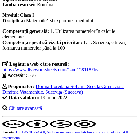
Limba resursei:
Română
Nivelul:
Clasa I
Disciplina:
Matematică și explorarea mediului
Competență generală:
1. Utilizarea numerelor în calcule
elementare
Competența specifică vizată prioritar:
1.1.. Scrierea, citirea şi
formarea numerelor până la 100
Legătura web către resursă:
https://www.liveworksheets.com/1-nq1581187hv
Accesări:
556
Propunător:
Dorina Loredana Sofian - Școala Gimnazială
Dimitrie Vatamaniuc, Sucevița (Suceava)
Data validării:
19 iunie 2022
Căutare avansată
Licență
:
CC BY-NC-SA 4.0, Atribuire-necomercial-distribuire în condiţii identice 4.0
internațional