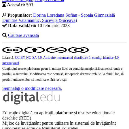
Accesări:
593
Propunător:
Dorina Loredana Sofian - Școala Gimnazială
Dimitrie Vatamaniuc, Sucevița (Suceava)
Data validării:
10 februarie 2023
Căutare avansată
Licență
:
CC BY-NC-SA 4.0, Atribuire-necomercial-distribuire în condiţii identice 4.0
internațional
Conținutul acestei platforme poate fi utilizat liber cu condiția menționării sursei și, unde e
posibil, a autorului. Modificarea este permisă, iar operele derivate trebuie, la rândul lor, să
poată fi utilizate liber și modificate fără restricții.
Semnalați o modificare necesară.
Educație digitală cu aplicații, platforme și resurse educaționale
deschise (RED)
Mijloc de învățământ pentru utilizare în sistemul de învățământ
Omologat selectiv de Ministerul Educației