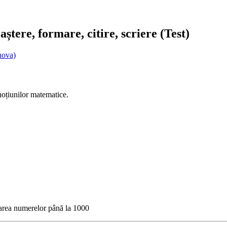
ștere, formare, citire, scriere (Test)
hova)
 noțiunilor matematice.
rmarea numerelor până la 1000