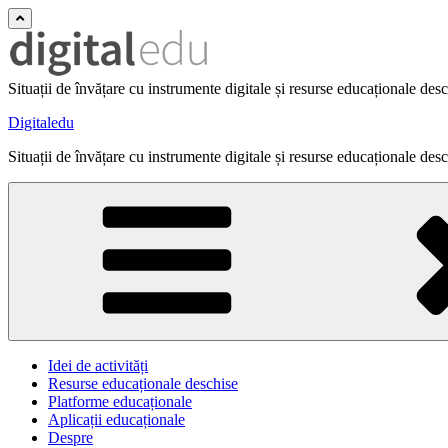
Situații de învățare cu instrumente digitale și resurse educaționale des
Digitaledu
Situații de învățare cu instrumente digitale și resurse educaționale des
Idei de activități
Resurse educaționale deschise
Platforme educaționale
Aplicații educaționale
Despre