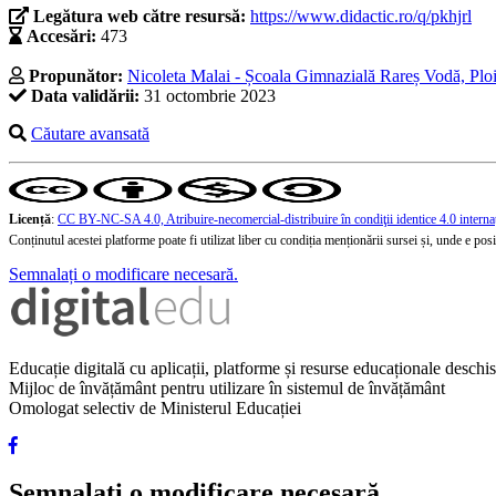
Legătura web către resursă:
https://www.didactic.ro/q/pkhjrl
Accesări:
473
Propunător:
Nicoleta Malai - Școala Gimnazială Rareș Vodă, Ploi
Data validării:
31 octombrie 2023
Căutare avansată
Licență
:
CC BY-NC-SA 4.0, Atribuire-necomercial-distribuire în condiţii identice 4.0 interna
Conținutul acestei platforme poate fi utilizat liber cu condiția menționării sursei și, unde e posibi
Semnalați o modificare necesară.
Educație digitală cu aplicații, platforme și resurse educaționale desch
Mijloc de învățământ pentru utilizare în sistemul de învățământ
Omologat selectiv de Ministerul Educației
Semnalați o modificare necesară.