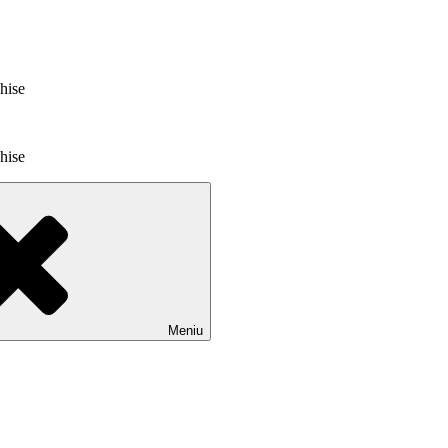
chise
chise
Meniu