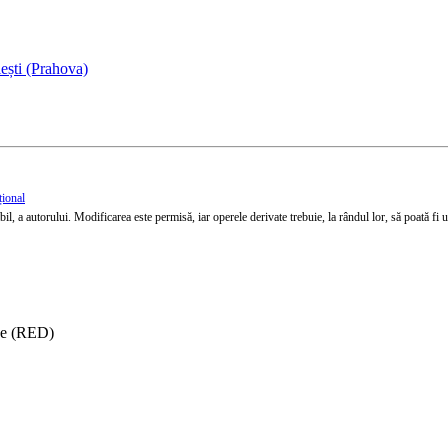
ești (Prahova)
țional
l, a autorului. Modificarea este permisă, iar operele derivate trebuie, la rândul lor, să poată fi util
ise (RED)