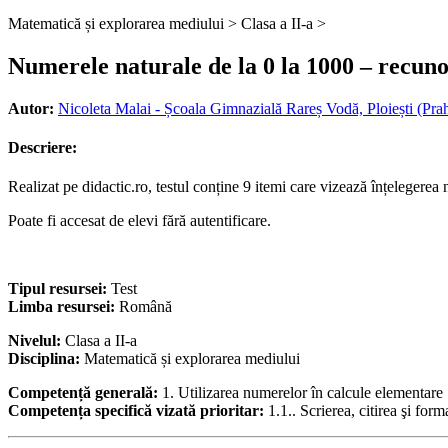
Matematică și explorarea mediului >
Clasa a II-a >
Numerele naturale de la 0 la 1000 – recunoa
Autor:
Nicoleta Malai - Școala Gimnazială Rareș Vodă, Ploiești (Pra
Descriere:
Realizat pe didactic.ro, testul conține 9 itemi care vizează înțelegerea
Poate fi accesat de elevi fără autentificare.
Tipul resursei:
Test
Limba resursei:
Română
Nivelul:
Clasa a II-a
Disciplina:
Matematică și explorarea mediului
Competență generală:
1. Utilizarea numerelor în calcule elementare
Competența specifică vizată prioritar:
1.1.. Scrierea, citirea şi fo