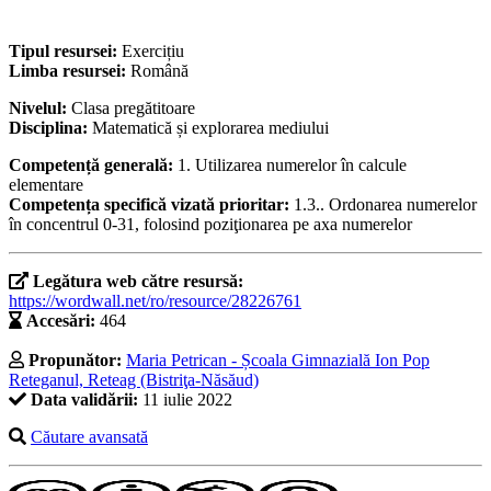
Tipul resursei:
Exercițiu
Limba resursei:
Română
Nivelul:
Clasa pregătitoare
Disciplina:
Matematică și explorarea mediului
Competență generală:
1. Utilizarea numerelor în calcule
elementare
Competența specifică vizată prioritar:
1.3.. Ordonarea numerelor
în concentrul 0-31, folosind poziţionarea pe axa numerelor
Legătura web către resursă:
https://wordwall.net/ro/resource/28226761
Accesări:
464
Propunător:
Maria Petrican - Școala Gimnazială Ion Pop
Reteganul, Reteag (Bistriţa-Năsăud)
Data validării:
11 iulie 2022
Căutare avansată