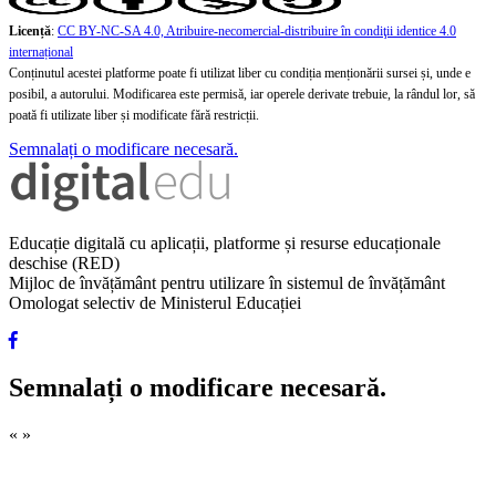
Licență
:
CC BY-NC-SA 4.0, Atribuire-necomercial-distribuire în condiţii identice 4.0
internațional
Conținutul acestei platforme poate fi utilizat liber cu condiția menționării sursei și, unde e
posibil, a autorului. Modificarea este permisă, iar operele derivate trebuie, la rândul lor, să
poată fi utilizate liber și modificate fără restricții.
Semnalați o modificare necesară.
Educație digitală cu aplicații, platforme și resurse educaționale
deschise (RED)
Mijloc de învățământ pentru utilizare în sistemul de învățământ
Omologat selectiv de Ministerul Educației
Semnalați o modificare necesară.
«
»