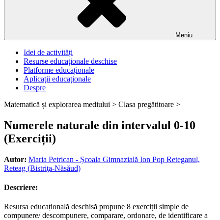
Meniu
Idei de activități
Resurse educaționale deschise
Platforme educaționale
Aplicații educaționale
Despre
Matematică și explorarea mediului >
Clasa pregătitoare >
Numerele naturale din intervalul 0-10
(Exerciții)
Autor:
Maria Petrican - Școala Gimnazială Ion Pop Reteganul,
Reteag (Bistriţa-Năsăud)
Descriere:
Resursa educațională deschisă propune 8 exerciții simple de
compunere/ descompunere, comparare, ordonare, de identificare a