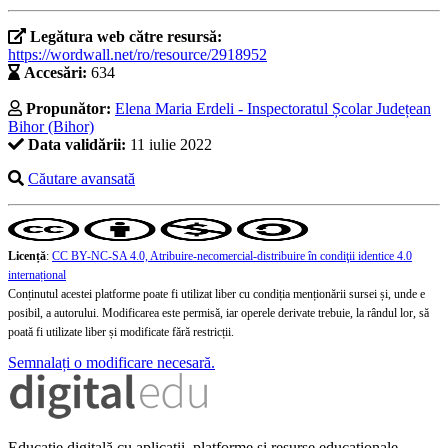
Legătura web către resursă:
https://wordwall.net/ro/resource/2918952
Accesări:
634
Propunător:
Elena Maria Erdeli - Inspectoratul Școlar Județean
Bihor (Bihor)
Data validării:
11 iulie 2022
Căutare avansată
Licență
:
CC BY-NC-SA 4.0, Atribuire-necomercial-distribuire în condiţii identice 4.0
internațional
Conținutul acestei platforme poate fi utilizat liber cu condiția menționării sursei și, unde e
posibil, a autorului. Modificarea este permisă, iar operele derivate trebuie, la rândul lor, să
poată fi utilizate liber și modificate fără restricții.
Semnalați o modificare necesară.
Educație digitală cu aplicații, platforme și resurse educaționale