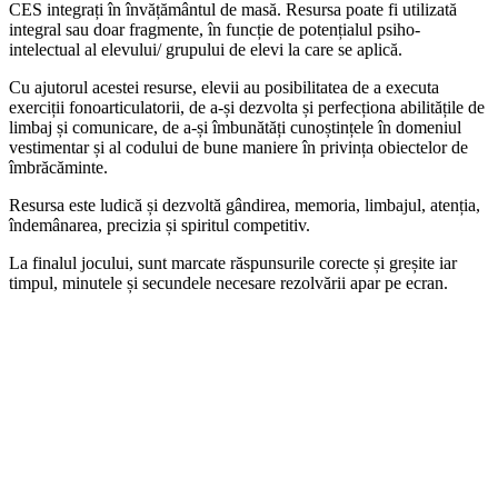
CES integrați în învățământul de masă. Resursa poate fi utilizată
integral sau doar fragmente, în funcție de potențialul psiho-
intelectual al elevului/ grupului de elevi la care se aplică.
Cu ajutorul acestei resurse, elevii au posibilitatea de a executa
exerciții fonoarticulatorii, de a-și dezvolta și perfecționa abilitățile de
limbaj și comunicare, de a-și îmbunătăți cunoștințele în domeniul
vestimentar și al codului de bune maniere în privința obiectelor de
îmbrăcăminte.
Resursa este ludică și dezvoltă gândirea, memoria, limbajul, atenția,
îndemânarea, precizia și spiritul competitiv.
La finalul jocului, sunt marcate răspunsurile corecte și greșite iar
timpul, minutele și secundele necesare rezolvării apar pe ecran.