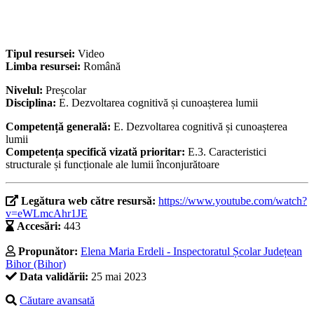
Tipul resursei:
Video
Limba resursei:
Română
Nivelul:
Preșcolar
Disciplina:
E. Dezvoltarea cognitivă și cunoașterea lumii
Competență generală:
E. Dezvoltarea cognitivă și cunoașterea
lumii
Competența specifică vizată prioritar:
E.3. Caracteristici
structurale și funcționale ale lumii înconjurătoare
Legătura web către resursă:
https://www.youtube.com/watch?
v=eWLmcAhr1JE
Accesări:
443
Propunător:
Elena Maria Erdeli - Inspectoratul Școlar Județean
Bihor (Bihor)
Data validării:
25 mai 2023
Căutare avansată