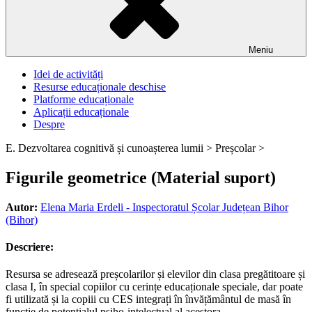
Meniu
Idei de activități
Resurse educaționale deschise
Platforme educaționale
Aplicații educaționale
Despre
E. Dezvoltarea cognitivă și cunoașterea lumii >
Preșcolar >
Figurile geometrice (Material suport)
Autor:
Elena Maria Erdeli - Inspectoratul Școlar Județean Bihor
(Bihor)
Descriere:
Resursa se adresează preșcolarilor și elevilor din clasa pregătitoare și
clasa I, în special copiilor cu cerințe educaționale speciale, dar poate
fi utilizată și la copiii cu CES integrați în învățământul de masă în
funcție de potențialul psiho-intelectual al acestora.