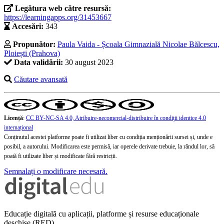
Legătura web către resursă:
https://learningapps.org/31453667
Accesări:
343
Propunător:
Paula Vaida - Școala Gimnazială Nicolae Bălcescu,
Ploiești (Prahova)
Data validării:
30 august 2023
Căutare avansată
Licență
:
CC BY-NC-SA 4.0, Atribuire-necomercial-distribuire în condiţii identice 4.0
internațional
Conținutul acestei platforme poate fi utilizat liber cu condiția menționării sursei și, unde e
posibil, a autorului. Modificarea este permisă, iar operele derivate trebuie, la rândul lor, să
poată fi utilizate liber și modificate fără restricții.
Semnalați o modificare necesară.
Educație digitală cu aplicații, platforme și resurse educaționale
deschise (RED)