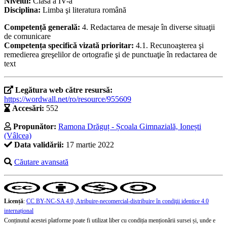
Nivelul:
Clasa a IV-a
Disciplina:
Limba şi literatura română
Competență generală:
4. Redactarea de mesaje în diverse situaţii
de comunicare
Competența specifică vizată prioritar:
4.1. Recunoaşterea şi
remedierea greşelilor de ortografie şi de punctuaţie în redactarea de
text
Legătura web către resursă:
https://wordwall.net/ro/resource/955609
Accesări:
552
Propunător:
Ramona Drăguț - Școala Gimnazială, Ionești
(Vâlcea)
Data validării:
17 martie 2022
Căutare avansată
Licență
:
CC BY-NC-SA 4.0, Atribuire-necomercial-distribuire în condiţii identice 4.0
internațional
Conținutul acestei platforme poate fi utilizat liber cu condiția menționării sursei și, unde e