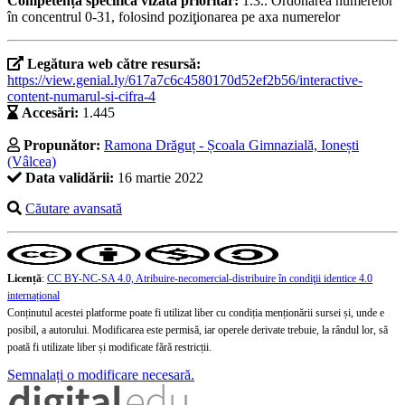
Competența specifică vizată prioritar:
1.3.. Ordonarea numerelor
în concentrul 0-31, folosind poziţionarea pe axa numerelor
Legătura web către resursă:
https://view.genial.ly/617a7c6c4580170d52ef2b56/interactive-
content-numarul-si-cifra-4
Accesări:
1.445
Propunător:
Ramona Drăguț - Școala Gimnazială, Ionești
(Vâlcea)
Data validării:
16 martie 2022
Căutare avansată
Licență
:
CC BY-NC-SA 4.0, Atribuire-necomercial-distribuire în condiţii identice 4.0
internațional
Conținutul acestei platforme poate fi utilizat liber cu condiția menționării sursei și, unde e
posibil, a autorului. Modificarea este permisă, iar operele derivate trebuie, la rândul lor, să
poată fi utilizate liber și modificate fără restricții.
Semnalați o modificare necesară.