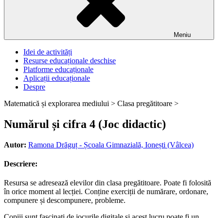
Meniu
Idei de activități
Resurse educaționale deschise
Platforme educaționale
Aplicații educaționale
Despre
Matematică și explorarea mediului >
Clasa pregătitoare >
Numărul și cifra 4 (Joc didactic)
Autor:
Ramona Drăguț - Școala Gimnazială, Ionești (Vâlcea)
Descriere:
Resursa se adresează elevilor din clasa pregătitoare. Poate fi folosită
în orice moment al lecției. Conține exerciții de numărare, ordonare,
compunere și descompunere, probleme.
Copiii sunt fascinați de jocurile digitale și acest lucru poate fi un