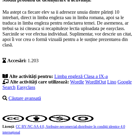
Ma astept ca fiecare elev sa ii adreseze unuia dintre părinți 10
intrebari, direct in limba engleza sau in limba romana, apoi sa le
traduca in limba engleza pentru redactarea temei. De asemenea, ar
trebui sa isi citeasca si recapituleze lectia uploadata pe easyclass.
Sarcinile se vor efectua individual. Suplimentar, vor descrie un citat,
apoi îi vor crea o formă vizuală pentru a le susține prezentarea din
clasă.
Accesări:
1.203
Alte activități pentru:
Limba engleză
Clasa a IX-a
Alte activități care utilizează:
Wordle
WordItOut
Lino
Google
Search
Easyclass
Căutare avansată
Licență
:
CC BY-NC-SA 4.0, Atribuire-necomercial-distribuire în condiţii identice 4.0
internațional