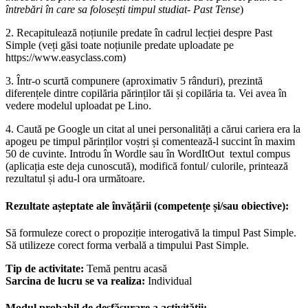
întrebări în care sa folosești timpul studiat- Past Tense
)
2. Recapitulează noțiunile predate în cadrul lecției despre Past
Simple (veți găsi toate noțiunile predate uploadate pe
https://www.easyclass.com)
3. Într-o scurtă compunere (aproximativ 5 rânduri), prezintă
diferențele dintre copilăria părinților tăi și copilăria ta. Vei avea în
vedere modelul uploadat pe Lino.
4. Caută pe Google un citat al unei personalități a cărui cariera era la
apogeu pe timpul părinților voștri și comentează-l succint în maxim
50 de cuvinte. Introdu în Wordle sau în WordItOut textul compus
(aplicația este deja cunoscută), modifică fontul/ culorile, printează
rezultatul și adu-l ora următoare.
Rezultate așteptate ale învățării (competențe și/sau obiective):
Să formuleze corect o propoziție interogativă la timpul Past Simple.
Să utilizeze corect forma verbală a timpului Past Simple.
Tip de activitate:
Temă pentru acasă
Sarcina de lucru se va realiza:
Individual
Modul probabil de desfășurare a activității: