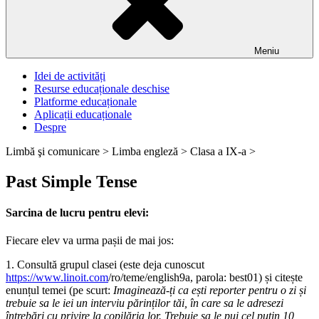
Meniu
Idei de activități
Resurse educaționale deschise
Platforme educaționale
Aplicații educaționale
Despre
Limbă şi comunicare >
Limba engleză >
Clasa a IX-a >
Past Simple Tense
Sarcina de lucru pentru elevi:
Fiecare elev va urma pașii de mai jos:
1. Consultă grupul clasei (este deja cunoscut
https://www.linoit.com
/ro/teme/english9a, parola: best01) și citește
enunțul temei (pe scurt:
Imaginează-ți ca ești reporter pentru o zi și
trebuie sa le iei un interviu părinților tăi, în care sa le adresezi
întrebări cu privire la copilăria lor. Trebuie sa le pui cel putin 10