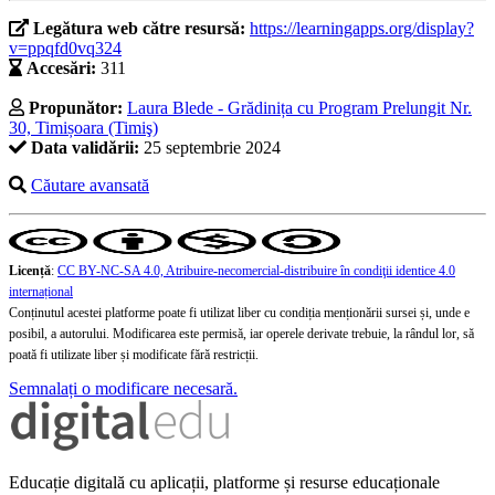
Legătura web către resursă:
https://learningapps.org/display?
v=ppqfd0vq324
Accesări:
311
Propunător:
Laura Blede - Grădinița cu Program Prelungit Nr.
30, Timișoara (Timiş)
Data validării:
25 septembrie 2024
Căutare avansată
Licență
:
CC BY-NC-SA 4.0, Atribuire-necomercial-distribuire în condiţii identice 4.0
internațional
Conținutul acestei platforme poate fi utilizat liber cu condiția menționării sursei și, unde e
posibil, a autorului. Modificarea este permisă, iar operele derivate trebuie, la rândul lor, să
poată fi utilizate liber și modificate fără restricții.
Semnalați o modificare necesară.
Educație digitală cu aplicații, platforme și resurse educaționale