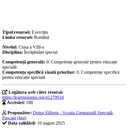
Tipul resursei:
Exercițiu
Limba resursei:
Română
Nivelul:
Clasa a VIII-a
Disciplina:
Învățământ special
Competență generală:
0. Competențe generale pentru educație
specială
Competența specifică vizată prioritar:
0. Competențe specifice
pentru educație specială
Legătura web către resursă:
https://learningapps.org/41279034
Accesări:
188
Propunător:
Doina Slăbuțu - Școala Gimnazială Specială,
Pașcani (Iaşi)
Data validării:
10 august 2025