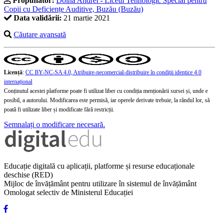
Propunător:
Doina Andrei - Liceul Tehnologic Special pentru
Copii cu Deficiențe Auditive, Buzău (Buzău)
Data validării:
21 martie 2021
Căutare avansată
Licență
:
CC BY-NC-SA 4.0, Atribuire-necomercial-distribuire în condiţii identice 4.0
internațional
Conținutul acestei platforme poate fi utilizat liber cu condiția menționării sursei și, unde e
posibil, a autorului. Modificarea este permisă, iar operele derivate trebuie, la rândul lor, să
poată fi utilizate liber și modificate fără restricții.
Semnalați o modificare necesară.
Educație digitală cu aplicații, platforme și resurse educaționale
deschise (RED)
Mijloc de învățământ pentru utilizare în sistemul de învățământ
Omologat selectiv de Ministerul Educației