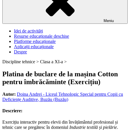
Meniu
Idei de activități
Resurse educaționale deschise
Platforme educaționale
Aplicații educaționale
Despre
Discipline tehnice >
Clasa a XI-a >
Platina de buclare de la mașina Cotton
pentru îmbrăcăminte (Exercițiu)
Autor:
Doina Andrei - Liceul Tehnologic Special pentru Copii cu
Deficiențe Auditive, Buzău (Buzău)
Descriere:
Exercițiu interactiv pentru elevii din învățământul profesional și
tehnic care se pregătesc în domeniul
Industrie textilă și pielărie
.