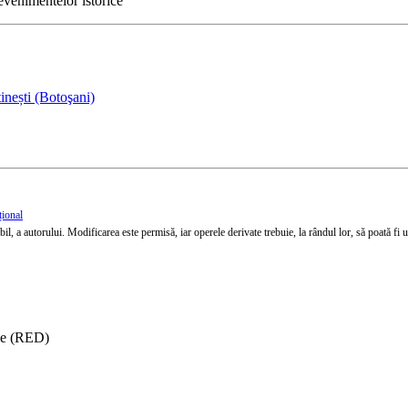
 evenimentelor istorice
inești (Botoşani)
țional
l, a autorului. Modificarea este permisă, iar operele derivate trebuie, la rândul lor, să poată fi util
ise (RED)