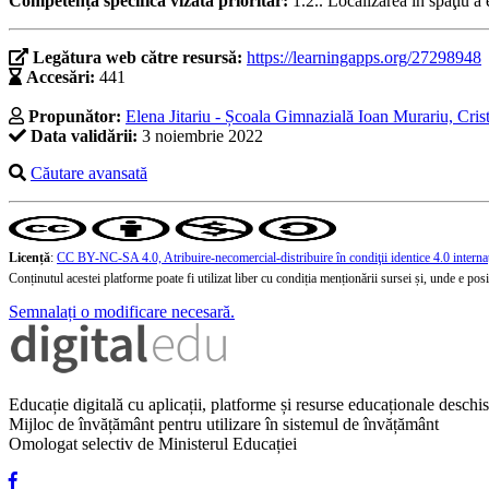
Competența specifică vizată prioritar:
1.2.. Localizarea în spaţiu a
Legătura web către resursă:
https://learningapps.org/27298948
Accesări:
441
Propunător:
Elena Jitariu - Școala Gimnazială Ioan Murariu, Crist
Data validării:
3 noiembrie 2022
Căutare avansată
Licență
:
CC BY-NC-SA 4.0, Atribuire-necomercial-distribuire în condiţii identice 4.0 interna
Conținutul acestei platforme poate fi utilizat liber cu condiția menționării sursei și, unde e posibi
Semnalați o modificare necesară.
Educație digitală cu aplicații, platforme și resurse educaționale desch
Mijloc de învățământ pentru utilizare în sistemul de învățământ
Omologat selectiv de Ministerul Educației