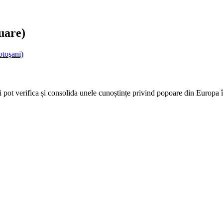
uare)
otoşani)
și pot verifica și consolida unele cunoștințe privind popoare din Europa î