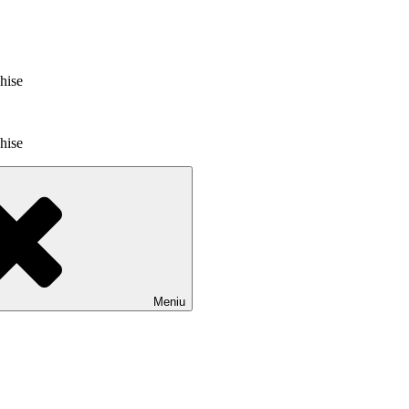
chise
chise
Meniu