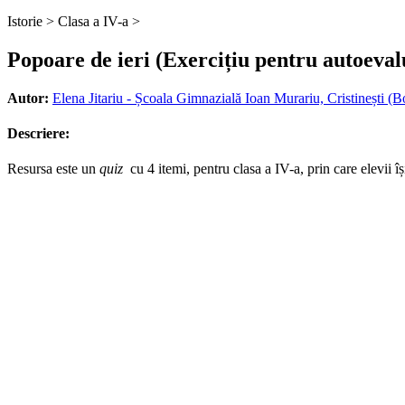
Istorie >
Clasa a IV-a >
Popoare de ieri (Exercițiu pentru autoeval
Autor:
Elena Jitariu - Școala Gimnazială Ioan Murariu, Cristinești (B
Descriere:
Resursa este un
quiz
cu 4 itemi, pentru clasa a IV-a, prin care elevii î