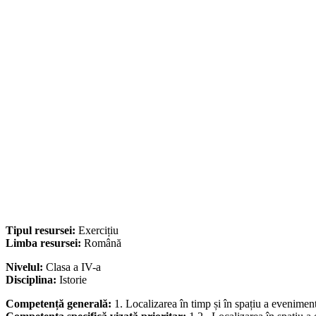
Tipul resursei:
Exercițiu
Limba resursei:
Română
Nivelul:
Clasa a IV-a
Disciplina:
Istorie
Competență generală:
1. Localizarea în timp și în spațiu a eveniment