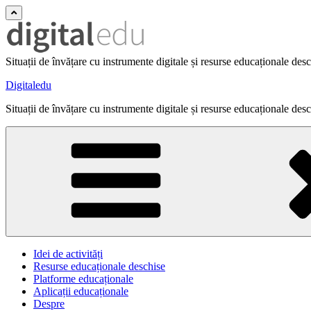
Situații de învățare cu instrumente digitale și resurse educaționale des
Digitaledu
Situații de învățare cu instrumente digitale și resurse educaționale des
Idei de activități
Resurse educaționale deschise
Platforme educaționale
Aplicații educaționale
Despre