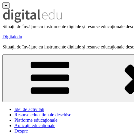
Situații de învățare cu instrumente digitale și resurse educaționale des
Digitaledu
Situații de învățare cu instrumente digitale și resurse educaționale des
Idei de activități
Resurse educaționale deschise
Platforme educaționale
Aplicații educaționale
Despre