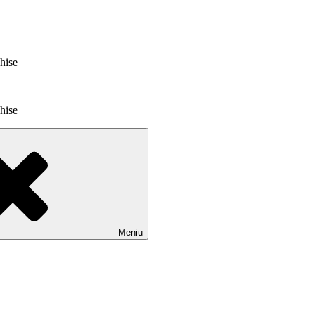
chise
chise
Meniu