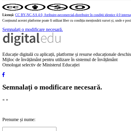
Licență
:
CC BY-NC-SA 4.0, Atribuire-necomercial-distribuire în condiţii identice 4.0 interna
Conținutul acestei platforme poate fi utilizat liber cu condiția menționării sursei și, unde e posibi
Semnalați o modificare necesară.
Educație digitală cu aplicații, platforme și resurse educaționale desch
Mijloc de învățământ pentru utilizare în sistemul de învățământ
Omologat selectiv de Ministerul Educației
Semnalați o modificare necesară.
«
»
Prenume și nume: