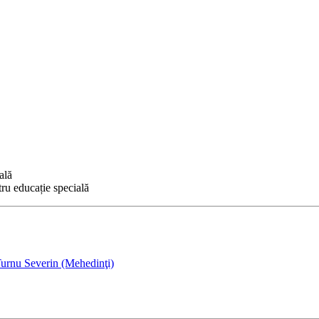
ală
ru educație specială
urnu Severin (Mehedinţi)