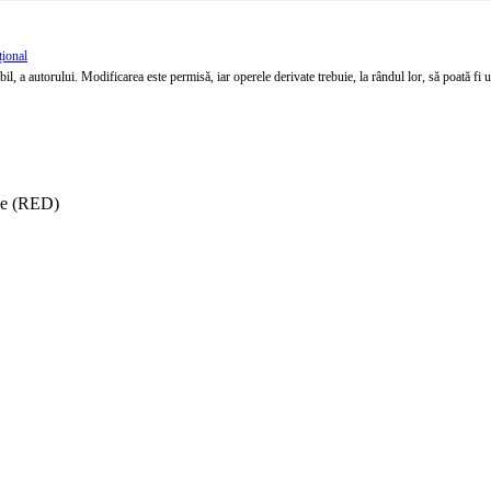
țional
l, a autorului. Modificarea este permisă, iar operele derivate trebuie, la rândul lor, să poată fi util
ise (RED)