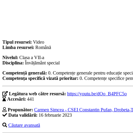
Tipul resursei:
Video
Limba resursei:
Română
Nivelul:
Clasa a VII-a
Disciplina:
Învățământ special
Competență generală:
0. Competențe generale pentru educație speci
Competența specifică vizată prioritar:
0. Competențe specifice pent
Legătura web către resursă:
https://youtu.be/dOo_B4PFC5o
Accesări:
441
Propunător:
Carmen Simcea - CSEI Constantin Pufan, Drobeta-T
Data validării:
16 februarie 2023
Căutare avansată