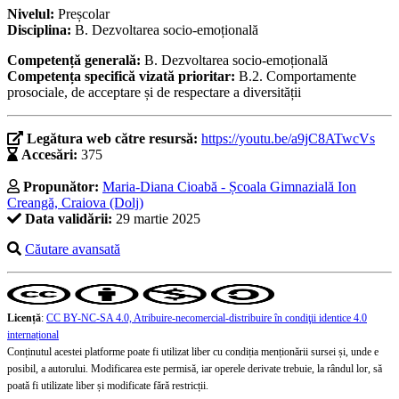
Nivelul:
Preșcolar
Disciplina:
B. Dezvoltarea socio-emoțională
Competență generală:
B. Dezvoltarea socio-emoțională
Competența specifică vizată prioritar:
B.2. Comportamente
prosociale, de acceptare și de respectare a diversității
Legătura web către resursă:
https://youtu.be/a9jC8ATwcVs
Accesări:
375
Propunător:
Maria-Diana Cioabă - Școala Gimnazială Ion
Creangă, Craiova (Dolj)
Data validării:
29 martie 2025
Căutare avansată
Licență
:
CC BY-NC-SA 4.0, Atribuire-necomercial-distribuire în condiţii identice 4.0
internațional
Conținutul acestei platforme poate fi utilizat liber cu condiția menționării sursei și, unde e
posibil, a autorului. Modificarea este permisă, iar operele derivate trebuie, la rândul lor, să
poată fi utilizate liber și modificate fără restricții.