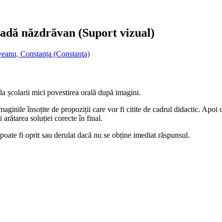
padă năzdrăvan (Suport vizual)
veanu, Constanța (Constanţa)
la școlarii mici povestirea orală după imagini.
maginile însoțite de propoziții care vor fi citite de cadrul didactic. Apoi
 arătarea soluției corecte în final.
l poate fi oprit sau derulat dacă nu se obține imediat răspunsul.