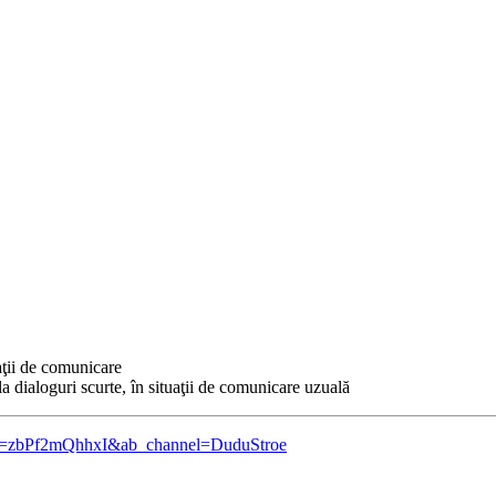
aţii de comunicare
 la dialoguri scurte, în situaţii de comunicare uzuală
?v=zbPf2mQhhxI&ab_channel=DuduStroe