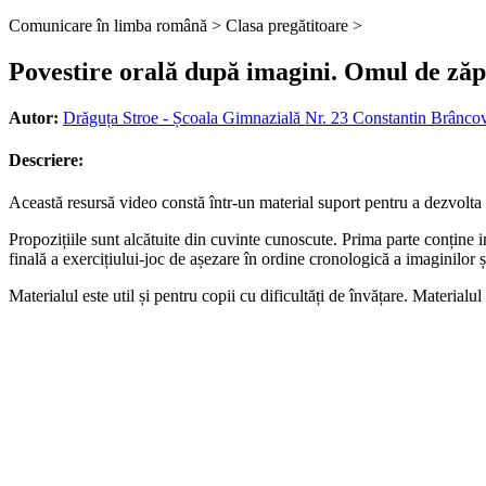
Comunicare în limba română >
Clasa pregătitoare >
Povestire orală după imagini. Omul de ză
Autor:
Drăguța Stroe - Școala Gimnazială Nr. 23 Constantin Brânco
Descriere:
Această resursă video constă într-un material suport pentru a dezvolta 
Propozițiile sunt alcătuite din cuvinte cunoscute. Prima parte conține i
finală a exercițiului-joc de așezare în ordine cronologică a imaginilor și
Materialul este util și pentru copii cu dificultăți de învățare. Materialu