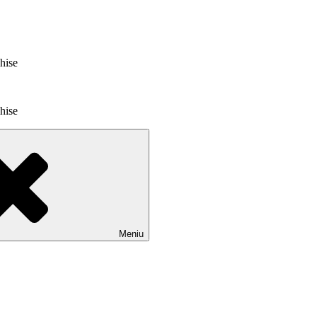
chise
chise
Meniu