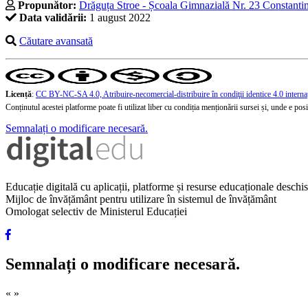
Propunător:
Drăguța Stroe - Școala Gimnazială Nr. 23 Constanti
Data validării:
1 august 2022
Căutare avansată
Licență
:
CC BY-NC-SA 4.0, Atribuire-necomercial-distribuire în condiţii identice 4.0 interna
Conținutul acestei platforme poate fi utilizat liber cu condiția menționării sursei și, unde e posibi
Semnalați o modificare necesară.
Educație digitală cu aplicații, platforme și resurse educaționale desch
Mijloc de învățământ pentru utilizare în sistemul de învățământ
Omologat selectiv de Ministerul Educației
Semnalați o modificare necesară.
«
»