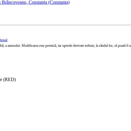
n Brâncoveanu, Constanța (Constanţa)
țional
l, a autorului. Modificarea este permisă, iar operele derivate trebuie, la rândul lor, să poată fi util
ise (RED)