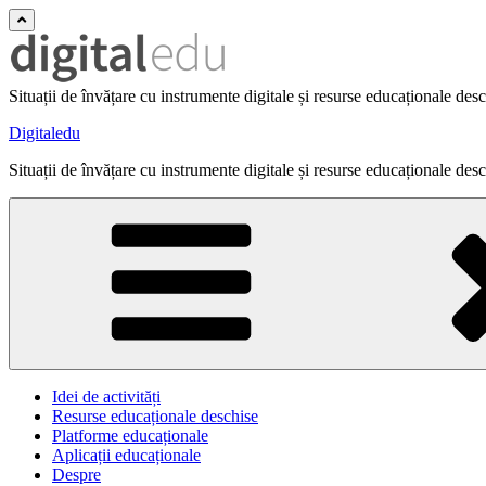
Situații de învățare cu instrumente digitale și resurse educaționale des
Digitaledu
Situații de învățare cu instrumente digitale și resurse educaționale des
Idei de activități
Resurse educaționale deschise
Platforme educaționale
Aplicații educaționale
Despre