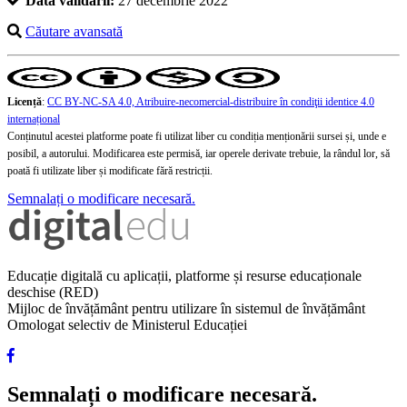
Data validării:
27 decembrie 2022
Căutare avansată
Licență
:
CC BY-NC-SA 4.0, Atribuire-necomercial-distribuire în condiţii identice 4.0
internațional
Conținutul acestei platforme poate fi utilizat liber cu condiția menționării sursei și, unde e
posibil, a autorului. Modificarea este permisă, iar operele derivate trebuie, la rândul lor, să
poată fi utilizate liber și modificate fără restricții.
Semnalați o modificare necesară.
Educație digitală cu aplicații, platforme și resurse educaționale
deschise (RED)
Mijloc de învățământ pentru utilizare în sistemul de învățământ
Omologat selectiv de Ministerul Educației
Semnalați o modificare necesară.