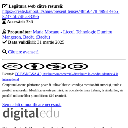
Legătura web către resursă:
https://create.kahoot.it/share/present-tenses/48f56478-4998-4eb5-
8237-5b74fca3339b
Accesări:
336
Propunător:
Maria Mocanu - Liceul Tehnologic Dumitru
Mangeron, Bacău (Bacău)
Data validării:
31 martie 2025
Căutare avansată
Licență
:
CC BY-NC-SA 4.0, Atribuire-necomercial-distribuire în condiţii identice 4.0
internațional
Conținutul acestei platforme poate fi utilizat liber cu condiția menționării sursei și, unde e
posibil, a autorului. Modificarea este permisă, iar operele derivate trebuie, la rândul lor, să
poată fi utilizate liber și modificate fără restricții.
Semnalați o modificare necesară.