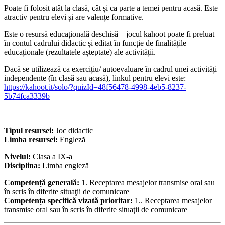
Poate fi folosit atât la clasă, cât și ca parte a temei pentru acasă. Este
atractiv pentru elevi și are valențe formative.
Este o resursă educațională deschisă – jocul kahoot poate fi preluat
în contul cadrului didactic și editat în funcție de finalitățile
educaționale (rezultatele așteptate) ale activității.
Dacă se utilizează ca exercițiu/ autoevaluare în cadrul unei activități
independente (în clasă sau acasă), linkul pentru elevi este:
https://kahoot.it/solo/?quizId=48f56478-4998-4eb5-8237-
5b74fca3339b
Tipul resursei:
Joc didactic
Limba resursei:
Engleză
Nivelul:
Clasa a IX-a
Disciplina:
Limba engleză
Competență generală:
1. Receptarea mesajelor transmise oral sau
în scris în diferite situaţii de comunicare
Competența specifică vizată prioritar:
1.. Receptarea mesajelor
transmise oral sau în scris în diferite situaţii de comunicare