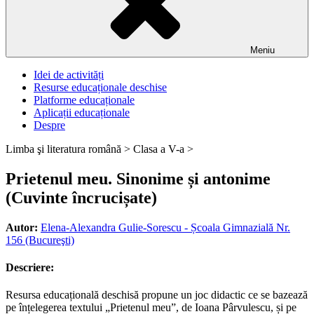
Meniu
Idei de activități
Resurse educaționale deschise
Platforme educaționale
Aplicații educaționale
Despre
Limba şi literatura română >
Clasa a V-a >
Prietenul meu. Sinonime și antonime
(Cuvinte încrucișate)
Autor:
Elena-Alexandra Gulie-Sorescu - Școala Gimnazială Nr.
156 (Bucureşti)
Descriere:
Resursa educațională deschisă propune un joc didactic ce se bazează
pe înțelegerea textului „Prietenul meu”, de Ioana Pârvulescu, și pe