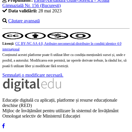
Propunător:
Elena-Alexandra Gulie-Sorescu - Școala
Gimnazială Nr. 156 (Bucureşti)
Data validării:
28 mai 2023
Căutare avansată
Licență
:
CC BY-NC-SA 4.0, Atribuire-necomercial-distribuire în condiţii identice 4.0
internațional
Conținutul acestei platforme poate fi utilizat liber cu condiția menționării sursei și, unde e
posibil, a autorului. Modificarea este permisă, iar operele derivate trebuie, la rândul lor, să
poată fi utilizate liber și modificate fără restricții.
Semnalați o modificare necesară.
Educație digitală cu aplicații, platforme și resurse educaționale
deschise (RED)
Mijloc de învățământ pentru utilizare în sistemul de învățământ
Omologat selectiv de Ministerul Educației