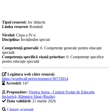
Tipul resursei:
Joc didactic
Limba resursei:
Română
Nivelul:
Clasa a IV-a
Disciplina:
Învățământ special
Competență generală:
0. Competențe generale pentru educație
specială
Competența specifică vizată prioritar:
0. Competențe specifice
pentru educație specială
Legătura web către resursă:
https://wordwall.net/ro/resource/30733014
Accesări:
147
Propunător:
Viorica Serea - Centrul Școlar de Educație
Incluzivă, Râmnicu Sărat (Buzău)
Data validării:
21 martie 2026
Căutare avansată