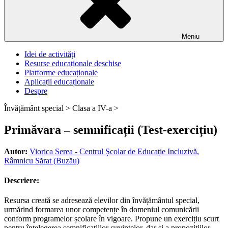
Meniu
Idei de activități
Resurse educaționale deschise
Platforme educaționale
Aplicații educaționale
Despre
Învățământ special >
Clasa a IV-a >
Primăvara – semnificații (Test-exercițiu)
Autor:
Viorica Serea - Centrul Școlar de Educație Incluzivă,
Râmnicu Sărat (Buzău)
Descriere:
Resursa creată se adresează elevilor din învățământul special,
urmărind formarea unor competențe în domeniul comunicării
conform programelor școlare în vigoare. Propune un exercițiu scurt
pentru înțelegerea semnificațiilor cuvintelor, dar și a propozițiilor.